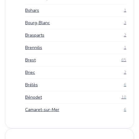
Bohars
1
Bourg-Blanc
3
Brasparts
2
Brennilis
1
Brest
65
Briec
2
Brélès
6
Bénodet
10
Camaret-sur-Mer
6