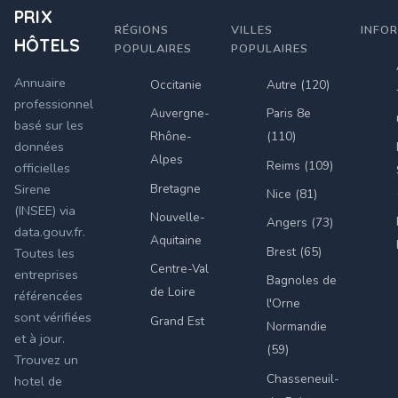
PRIX
RÉGIONS
VILLES
INFO
HÔTELS
POPULAIRES
POPULAIRES
Annuaire
Occitanie
Autre (120)
professionnel
Auvergne-
Paris 8e
basé sur les
Rhône-
(110)
données
Alpes
Reims (109)
officielles
Bretagne
Sirene
Nice (81)
(INSEE) via
Nouvelle-
Angers (73)
data.gouv.fr.
Aquitaine
Brest (65)
Toutes les
Centre-Val
entreprises
Bagnoles de
de Loire
référencées
l'Orne
sont vérifiées
Grand Est
Normandie
et à jour.
(59)
Trouvez un
Chasseneuil-
hotel de