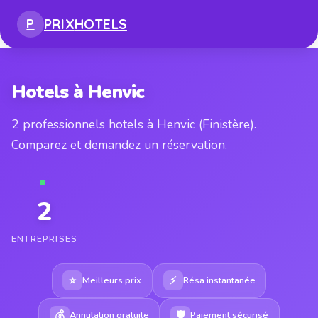
PRIX
HOTELS
P
Hotels à Henvic
2 professionnels hotels à Henvic (Finistère).
Comparez et demandez un réservation.
2
ENTREPRISES
⭐
⚡
Meilleurs prix
Résa instantanée
💰
🛡
Annulation gratuite
Paiement sécurisé