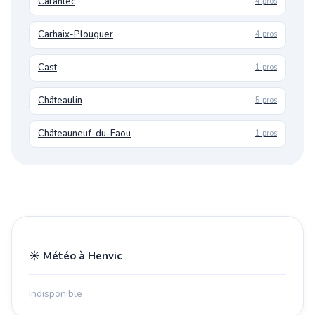
Carantec
4 pros
Carhaix-Plouguer
4 pros
Cast
1 pros
Châteaulin
5 pros
Châteauneuf-du-Faou
1 pros
☀️ Météo à Henvic
Indisponible