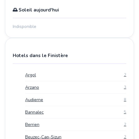
🌅 Soleil aujourd'hui
Indisponible
Hotels dans le Finistère
Argol
2
Arzano
3
Audierne
8
Bannalec
5
Berrien
2
Beuzec-Cap-Sizun
2