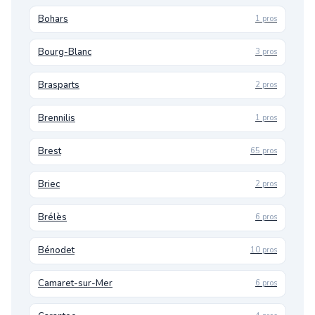
Bohars
1 pros
Bourg-Blanc
3 pros
Brasparts
2 pros
Brennilis
1 pros
Brest
65 pros
Briec
2 pros
Brélès
6 pros
Bénodet
10 pros
Camaret-sur-Mer
6 pros