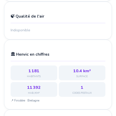
🍃 Qualité de l'air
Indisponible
🏛️ Henvic en chiffres
1 181
10.4 km²
HABITANTS
SURFACE
11 392
1
HAB./KM²
CODES POSTAUX
📍 Finistère · Bretagne