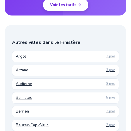
Voir les tarifs →
Autres villes dans le Finistère
Argol
2 pros
Arzano
3 pros
Audierne
8 pros
Bannalec
5 pros
Berrien
2 pros
Beuzec-Cap-Sizun
2 pros