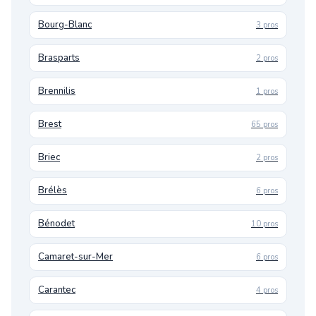
Bourg-Blanc
3 pros
Brasparts
2 pros
Brennilis
1 pros
Brest
65 pros
Briec
2 pros
Brélès
6 pros
Bénodet
10 pros
Camaret-sur-Mer
6 pros
Carantec
4 pros