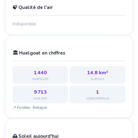
🍃 Qualité de l'air
Indisponible
🏛️ Huelgoat en chiffres
1 440
14.8 km²
HABITANTS
SURFACE
9 713
1
HAB./KM²
CODES POSTAUX
📍 Finistère · Bretagne
🌅 Soleil aujourd'hui