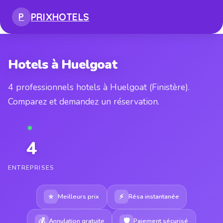
PRIX
HOTELS
P
Hotels à Huelgoat
4 professionnels hotels à Huelgoat (Finistère).
Comparez et demandez un réservation.
4
ENTREPRISES
⭐
⚡
Meilleurs prix
Résa instantanée
💰
🛡
Annulation gratuite
Paiement sécurisé