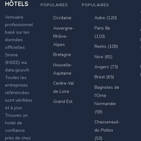
HÔTELS
POPULAIRES
POPULAIRES
Annuaire
Occitanie
Autre (120)
professionnel
Auvergne-
Paris 8e
basé sur les
Rhône-
(110)
données
Alpes
Reims (109)
officielles
Bretagne
Sirene
Nice (81)
(INSEE) via
Nouvelle-
Angers (73)
data.gouv.fr.
Aquitaine
Brest (65)
Toutes les
Centre-Val
entreprises
Bagnoles de
de Loire
référencées
l'Orne
sont vérifiées
Grand Est
Normandie
et à jour.
(59)
Trouvez un
Chasseneuil-
hotel de
du-Poitou
confiance
près de chez
(53)