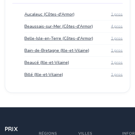
Aucaleuc (Côtes-d'Armor)
1 pros
Beaussais-sur-Mer (Côtes-d'Armor)
4 pros
Belle-Isle-en-Terre (Côtes-d'Armor)
1 pros
Bain-de-Bretagne (Ille-et-Vilaine)
1 pros
Beaucé (Ille-et-Vilaine)
1 pros
Billé (Ille-et-Vilaine)
1 pros
PRIX
RÉGIONS
VILLES
INFO