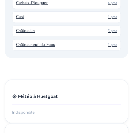
Carhaix-Plouguer
4 pros
Cast
1 pros
Châteaulin
5 pros
Châteauneuf-du-Faou
1 pros
☀️ Météo à Huelgoat
Indisponible