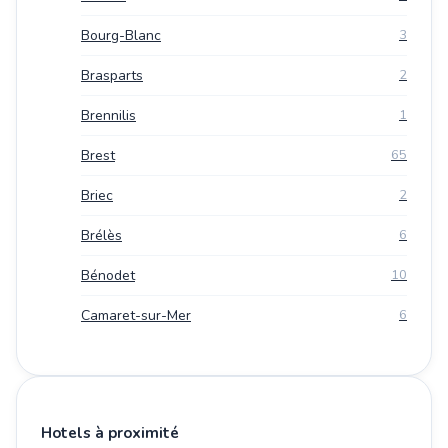
Bourg-Blanc
3
Brasparts
2
Brennilis
1
Brest
65
Briec
2
Brélès
6
Bénodet
10
Camaret-sur-Mer
6
Hotels à proximité