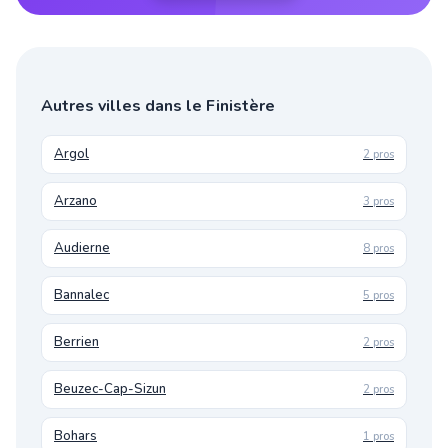
Autres villes dans le Finistère
Argol
2 pros
Arzano
3 pros
Audierne
8 pros
Bannalec
5 pros
Berrien
2 pros
Beuzec-Cap-Sizun
2 pros
Bohars
1 pros