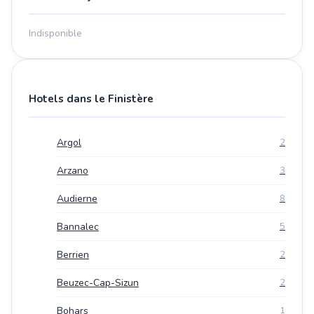
Indisponible
Hotels dans le Finistère
Argol
2
Arzano
3
Audierne
8
Bannalec
5
Berrien
2
Beuzec-Cap-Sizun
2
Bohars
1