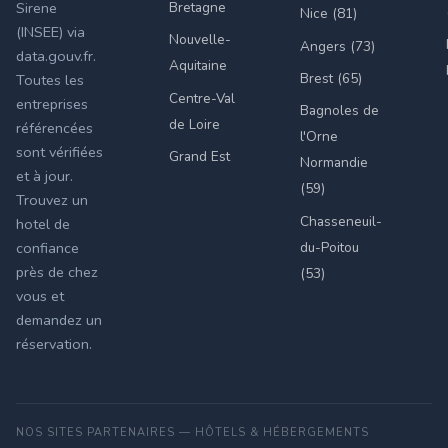
Bretagne
Sirene
Nice (81)
(INSEE) via
Nouvelle-
Angers (73)
data.gouv.fr.
Aquitaine
Brest (65)
Toutes les
Centre-Val
entreprises
Bagnoles de
de Loire
référencées
l'Orne
sont vérifiées
Grand Est
Normandie
et à jour.
(59)
Trouvez un
Chasseneuil-
hotel de
du-Poitou
confiance
près de chez
(53)
vous et
demandez un
réservation.
NOS SITES PARTENAIRES — HÔTELS & HÉBERGEMENTS