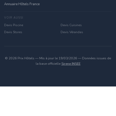
Annuaire Hôtels France
VOIR AUSSI
Devis Piscine
Devis Cuisines
Devis Stores
Devis Vérandas
© 2026 Prix Hôtels — Mis à jour le 19/03/2026 — Données issues de
la base officielle
Sirene INSEE