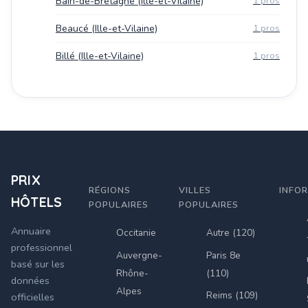
Bain-de-Bretagne (Ille-et-Vilaine)
1 pros
Beaucé (Ille-et-Vilaine)
1 pros
Billé (Ille-et-Vilaine)
1 pros
PRIX
RÉGIONS
VILLES
INFO
HÔTELS
POPULAIRES
POPULAIRES
Annuaire
Occitanie
Autre (120)
professionnel
Auvergne-
Paris 8e
basé sur les
Rhône-
(110)
données
Alpes
Reims (109)
officielles