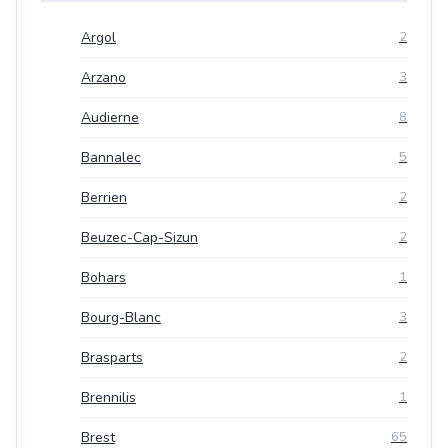
Argol
2
Arzano
3
Audierne
8
Bannalec
5
Berrien
2
Beuzec-Cap-Sizun
2
Bohars
1
Bourg-Blanc
3
Brasparts
2
Brennilis
1
Brest
65