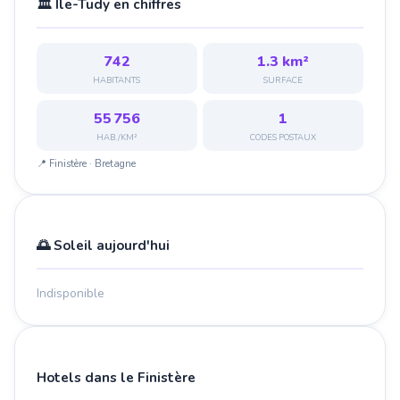
🏛️ Île-Tudy en chiffres
742
1.3 km²
HABITANTS
SURFACE
55 756
1
HAB./KM²
CODES POSTAUX
📍 Finistère · Bretagne
🌅 Soleil aujourd'hui
Indisponible
Hotels dans le Finistère