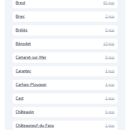
Brest
65 pros
Briec
2 pros
Brélès
6 pros
Bénodet
10 pros
Camaret-sur-Mer
6 pros
Carantec
4 pros
Carhaix-Plouguer
4 pros
Cast
1 pros
Châteaulin
5 pros
Châteauneuf-du-Faou
1 pros