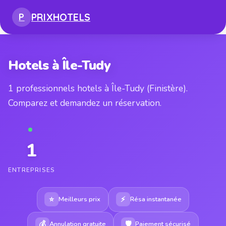
PRIX
HOTELS
P
Hotels à Île-Tudy
1 professionnels hotels à Île-Tudy (Finistère).
Comparez et demandez un réservation.
1
ENTREPRISES
⭐
⚡
Meilleurs prix
Résa instantanée
💰
🛡
Annulation gratuite
Paiement sécurisé