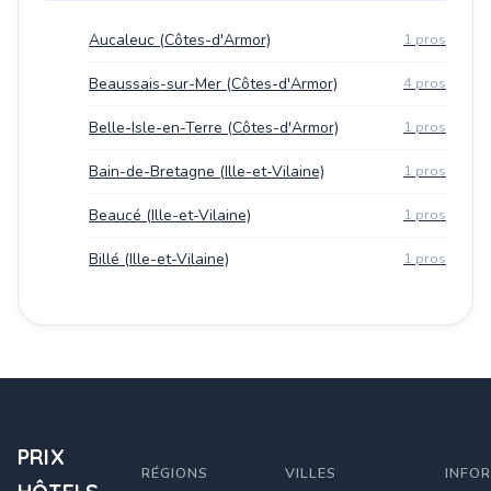
Aucaleuc (Côtes-d'Armor)
1 pros
Beaussais-sur-Mer (Côtes-d'Armor)
4 pros
Belle-Isle-en-Terre (Côtes-d'Armor)
1 pros
Bain-de-Bretagne (Ille-et-Vilaine)
1 pros
Beaucé (Ille-et-Vilaine)
1 pros
Billé (Ille-et-Vilaine)
1 pros
PRIX
RÉGIONS
VILLES
INFO