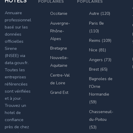
HÔTELS
POPULAIRES
POPULAIRES
Annuaire
Occitanie
Autre (120)
professionnel
Auvergne-
Paris 8e
basé sur les
Rhône-
(110)
données
Alpes
Reims (109)
officielles
Bretagne
Sirene
Nice (81)
(INSEE) via
Nouvelle-
Angers (73)
data.gouv.fr.
Aquitaine
Brest (65)
Toutes les
Centre-Val
entreprises
Bagnoles de
de Loire
référencées
l'Orne
sont vérifiées
Grand Est
Normandie
et à jour.
(59)
Trouvez un
Chasseneuil-
hotel de
du-Poitou
confiance
près de chez
(53)