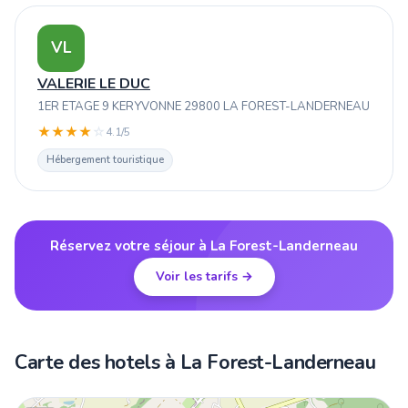
VL
VALERIE LE DUC
1ER ETAGE 9 KERYVONNE 29800 LA FOREST-LANDERNEAU
★
★
★
★
☆
4.1/5
Hébergement touristique
Réservez votre séjour à La Forest-Landerneau
Voir les tarifs →
Carte des hotels à La Forest-Landerneau