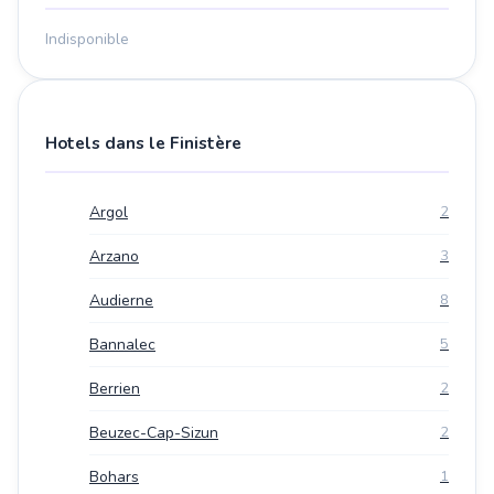
Indisponible
Hotels dans le Finistère
Argol
2
Arzano
3
Audierne
8
Bannalec
5
Berrien
2
Beuzec-Cap-Sizun
2
Bohars
1