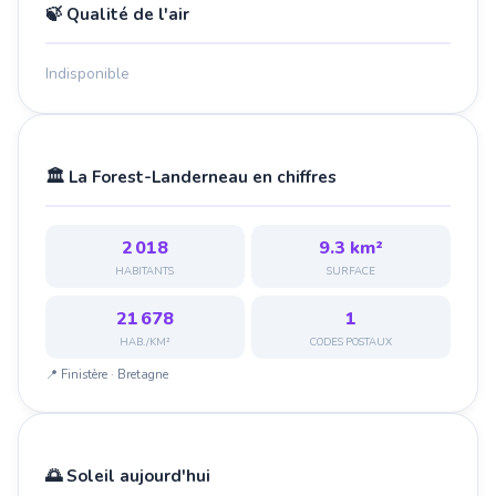
🍃 Qualité de l'air
Indisponible
🏛️ La Forest-Landerneau en chiffres
2 018
9.3 km²
HABITANTS
SURFACE
21 678
1
HAB./KM²
CODES POSTAUX
📍 Finistère · Bretagne
🌅 Soleil aujourd'hui