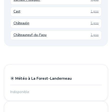
Cast
1 pros
Châteaulin
5 pros
Châteauneuf-du-Faou
1 pros
☀️ Météo à La Forest-Landerneau
Indisponible