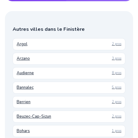
Autres villes dans le Finistère
Argol
2 pros
Arzano
3 pros
Audierne
8 pros
Bannalec
5 pros
Berrien
2 pros
Beuzec-Cap-Sizun
2 pros
Bohars
1 pros