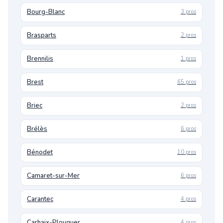
Bourg-Blanc
3 pros
Brasparts
2 pros
Brennilis
1 pros
Brest
65 pros
Briec
2 pros
Brélès
6 pros
Bénodet
10 pros
Camaret-sur-Mer
6 pros
Carantec
4 pros
Carhaix-Plouguer
4 pros