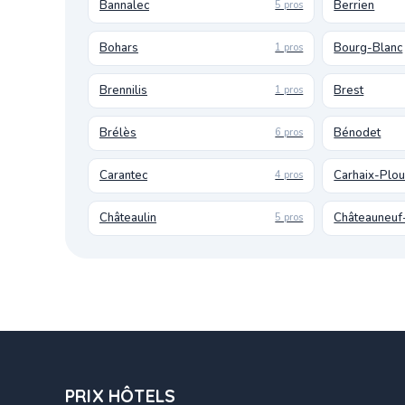
Bannalec
Berrien
5 pros
Bohars
Bourg-Blanc
1 pros
Brennilis
Brest
1 pros
Brélès
Bénodet
6 pros
Carantec
Carhaix-Plo
4 pros
Châteaulin
Châteauneuf
5 pros
PRIX HÔTELS