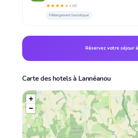
★
★
★
★
★
4.8/5
Hébergement touristique
Réservez votre séjour 
Carte des hotels à Lannéanou
+
−