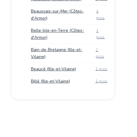
Beaussais-sur-Mer (Côtes-
4
pros
d'Armor)
Belle-Isle-en-Terre (Côtes-
1
pros
d'Armor)
Bain-de-Bretagne (Ille-et-
1
pros
Vilaine)
Beaucé (Ille-et-Vilaine)
1 pros
Billé (Ille-et-Vilaine)
1 pros