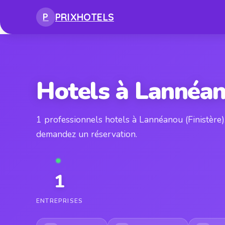
PRIX
HOTELS
P
Hotels à Lannéa
1 professionnels hotels à Lannéanou (Finistère
demandez un réservation.
1
ENTREPRISES