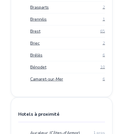
Brasparts
2
Brennilis
1
Brest
65
Briec
2
Brélès
6
Bénodet
10
Camaret-sur-Mer
6
Hotels à proximité
Aucaleuc (Côtes-d'Armor)
1 pros