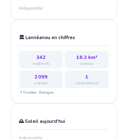
Indisponible
🏛️ Lannéanou en chiffres
342
16.3 km²
HABITANTS
SURFACE
2 099
1
HAB./KM²
CODES POSTAUX
📍 Finistère · Bretagne
🌅 Soleil aujourd'hui
Indisponible