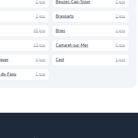
Beuzec-Cap-Sizun
2 pros
2 pros
Brasparts
3 pros
2 pros
Briec
65 pros
2 pros
Camaret-sur-Mer
10 pros
6 pros
uguer
Cast
4 pros
1 pros
-du-Faou
1 pros