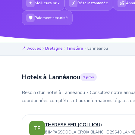
⭐
⚡
💰
Meilleurs prix
Résa instantanée
Annul
🛡
Paiement sécurisé
Accueil
Bretagne
Finistère
Lannéanou
Hotels à Lannéanou
1 pros
Besoin d'un hotel à Lannéanou ? Consultez notre annuai
coordonnées complètes et aux informations légales de
THERESE FER (COLLIOU)
TF
8 IMPASSE DE LA CROIX BLANCHE 29640 LAN