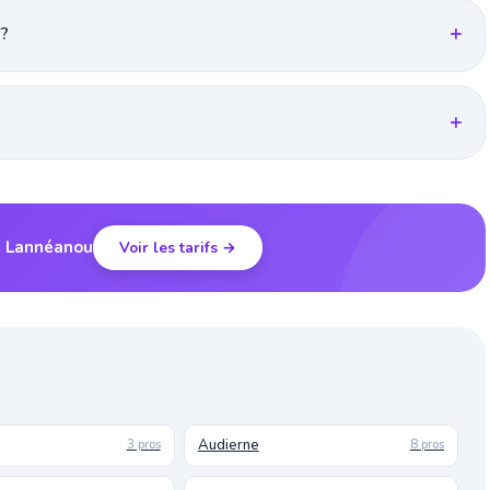
 ?
à Lannéanou
Voir les tarifs →
Audierne
3 pros
8 pros