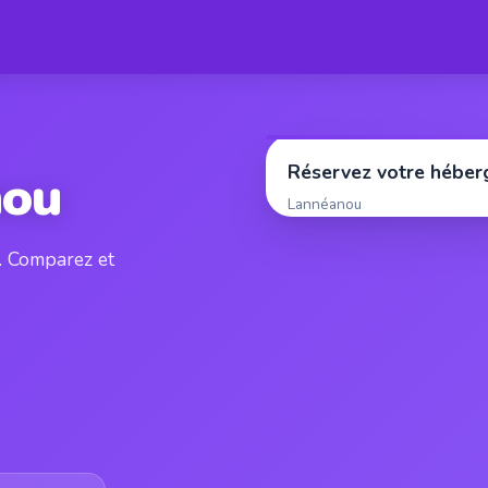
Réservez votre hébe
nou
Lannéanou
). Comparez et