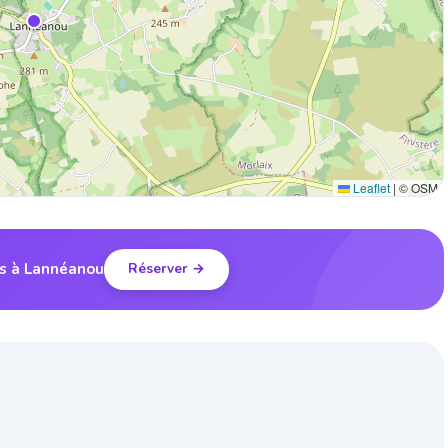
Leaflet
|
© OSM
is à Lannéanou
Réserver →