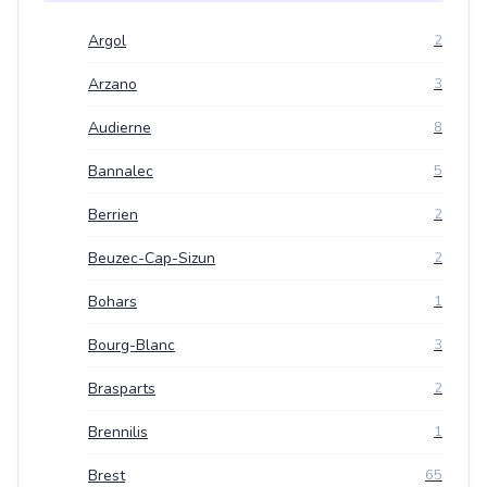
Argol
2
Arzano
3
Audierne
8
Bannalec
5
Berrien
2
Beuzec-Cap-Sizun
2
Bohars
1
Bourg-Blanc
3
Brasparts
2
Brennilis
1
Brest
65