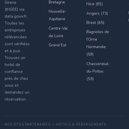
Bretagne
Sirene
Nice (81)
(INSEE) via
Nouvelle-
Angers (73)
data.gouv.fr.
Aquitaine
Brest (65)
Toutes les
Centre-Val
entreprises
Bagnoles de
de Loire
référencées
l'Orne
sont vérifiées
Grand Est
Normandie
et à jour.
(59)
Trouvez un
Chasseneuil-
hotel de
du-Poitou
confiance
près de chez
(53)
vous et
demandez un
réservation.
NOS SITES PARTENAIRES — HÔTELS & HÉBERGEMENTS