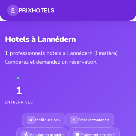
PRIX
HOTELS
P
Hotels à Lannédern
1 professionnels hotels à Lannédern (Finistère).
Comparez et demandez un réservation.
1
ENTREPRISES
⭐
⚡
Meilleurs prix
Résa instantanée
💰
🛡
Annulation gratuite
Paiement sécurisé