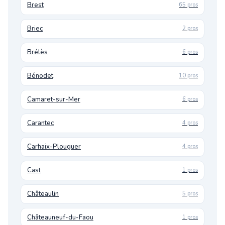
Brest
65 pros
Briec
2 pros
Brélès
6 pros
Bénodet
10 pros
Camaret-sur-Mer
6 pros
Carantec
4 pros
Carhaix-Plouguer
4 pros
Cast
1 pros
Châteaulin
5 pros
Châteauneuf-du-Faou
1 pros