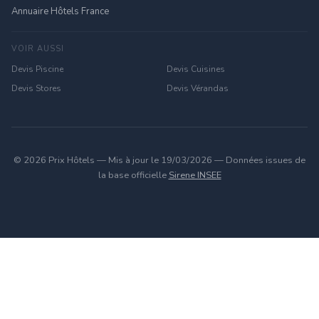
Annuaire Hôtels France
VOIR AUSSI
Devis Piscine
Devis Cuisines
Devis Stores
Devis Vérandas
© 2026 Prix Hôtels — Mis à jour le 19/03/2026 — Données issues de
la base officielle
Sirene INSEE