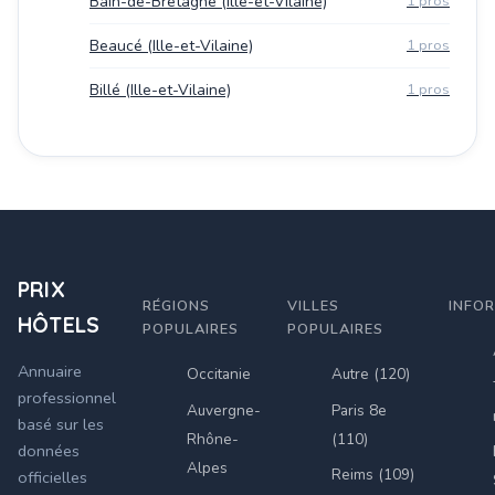
Bain-de-Bretagne (Ille-et-Vilaine)
1 pros
Beaucé (Ille-et-Vilaine)
1 pros
Billé (Ille-et-Vilaine)
1 pros
PRIX
RÉGIONS
VILLES
INFO
HÔTELS
POPULAIRES
POPULAIRES
Annuaire
Occitanie
Autre (120)
professionnel
Auvergne-
Paris 8e
basé sur les
Rhône-
(110)
données
Alpes
Reims (109)
officielles