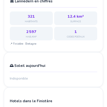
🏛️ Lannédern en chiffres
321
12.4 km²
HABITANTS
SURFACE
2 597
1
HAB./KM²
CODES POSTAUX
📍 Finistère · Bretagne
🌅 Soleil aujourd'hui
Indisponible
Hotels dans le Finistère