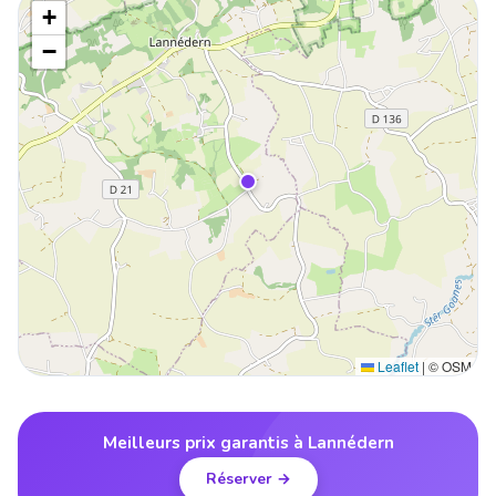
+
−
Leaflet
|
© OSM
Meilleurs prix garantis à Lannédern
Réserver →