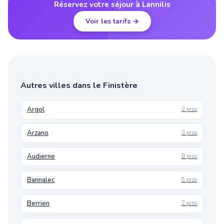
Réservez votre séjour à Lannilis
Voir les tarifs →
Autres villes dans le Finistère
Argol
2 pros
Arzano
3 pros
Audierne
8 pros
Bannalec
5 pros
Berrien
2 pros