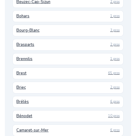
Beuzec-Cap-Sizun
2 pros
Bohars
1 pros
Bourg-Blanc
3 pros
Brasparts
2 pros
Brennilis
1 pros
Brest
65 pros
Briec
2 pros
Brélès
6 pros
Bénodet
10 pros
Camaret-sur-Mer
6 pros