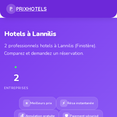
PRIX
HOTELS
P
Hotels à Lannilis
2 professionnels hotels à Lannilis (Finistère).
Comparez et demandez un réservation.
2
ENTREPRISES
⭐
⚡
Meilleurs prix
Résa instantanée
💰
🛡
Annulation gratuite
Paiement sécurisé