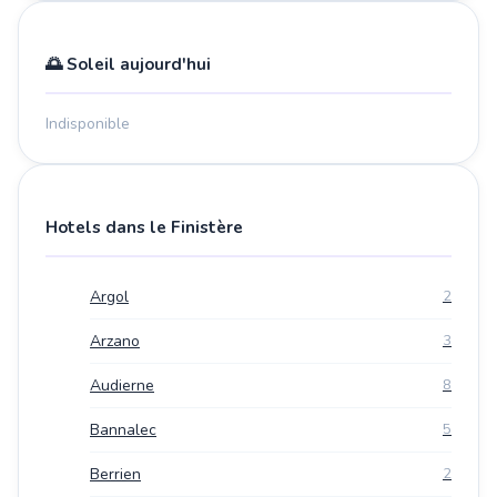
🌅 Soleil aujourd'hui
Indisponible
Hotels dans le Finistère
Argol
2
Arzano
3
Audierne
8
Bannalec
5
Berrien
2