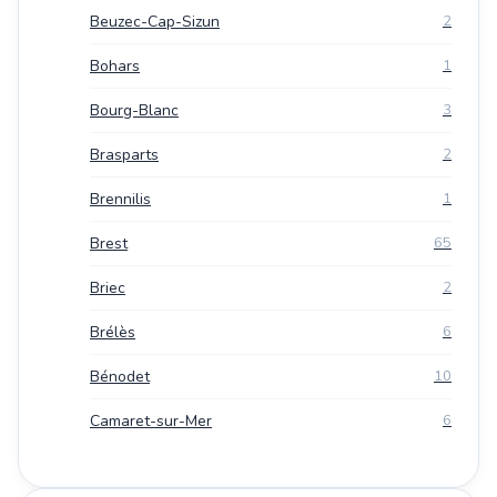
Beuzec-Cap-Sizun
2
Bohars
1
Bourg-Blanc
3
Brasparts
2
Brennilis
1
Brest
65
Briec
2
Brélès
6
Bénodet
10
Camaret-sur-Mer
6