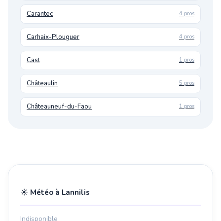
Carantec
4 pros
Carhaix-Plouguer
4 pros
Cast
1 pros
Châteaulin
5 pros
Châteauneuf-du-Faou
1 pros
☀️ Météo à Lannilis
Indisponible