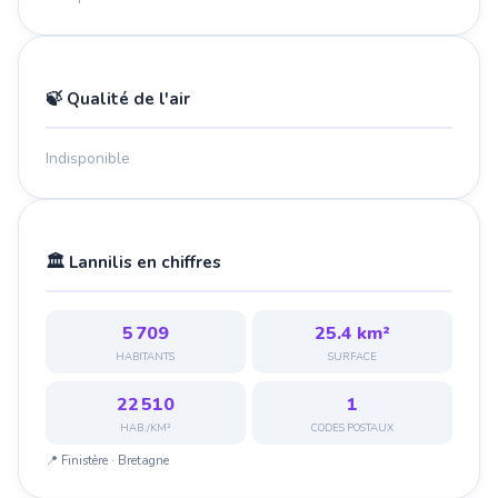
🍃 Qualité de l'air
Indisponible
🏛️ Lannilis en chiffres
5 709
25.4 km²
HABITANTS
SURFACE
22 510
1
HAB./KM²
CODES POSTAUX
📍 Finistère · Bretagne