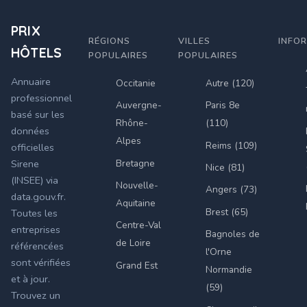
PRIX
RÉGIONS
VILLES
INFO
HÔTELS
POPULAIRES
POPULAIRES
Annuaire
Occitanie
Autre (120)
professionnel
Auvergne-
Paris 8e
basé sur les
Rhône-
(110)
données
Alpes
Reims (109)
officielles
Bretagne
Sirene
Nice (81)
(INSEE) via
Nouvelle-
Angers (73)
data.gouv.fr.
Aquitaine
Brest (65)
Toutes les
Centre-Val
entreprises
Bagnoles de
de Loire
référencées
l'Orne
sont vérifiées
Grand Est
Normandie
et à jour.
(59)
Trouvez un