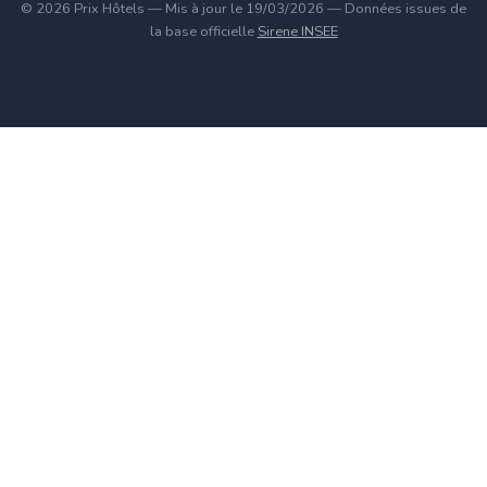
© 2026 Prix Hôtels — Mis à jour le 19/03/2026 — Données issues de
la base officielle
Sirene INSEE