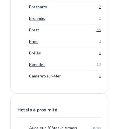
Brasparts
2
Brennilis
1
Brest
65
Briec
2
Brélès
6
Bénodet
10
Camaret-sur-Mer
6
Hotels à proximité
Aucaleuc (Côtes-d'Armor)
1 pros