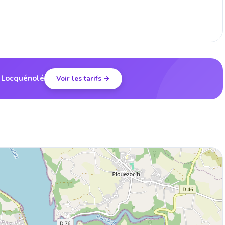
à Locquénolé
Voir les tarifs →