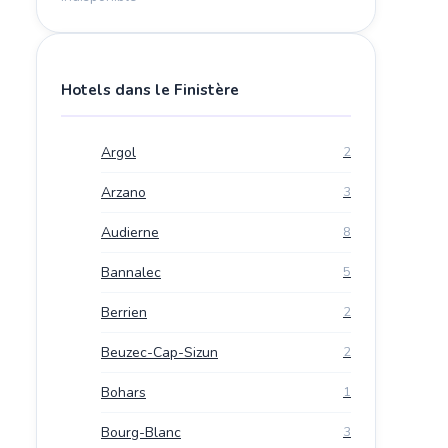
Hotels dans le Finistère
Argol
2
Arzano
3
Audierne
8
Bannalec
5
Berrien
2
Beuzec-Cap-Sizun
2
Bohars
1
Bourg-Blanc
3