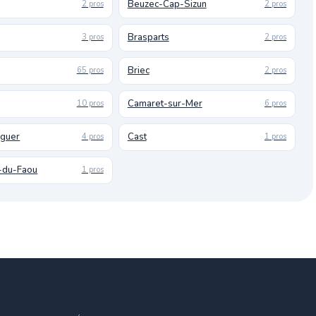
Beuzec-Cap-Sizun
2 pros
2 pros
Brasparts
3 pros
2 pros
Briec
65 pros
2 pros
Camaret-sur-Mer
10 pros
6 pros
uguer
Cast
4 pros
1 pros
-du-Faou
1 pros