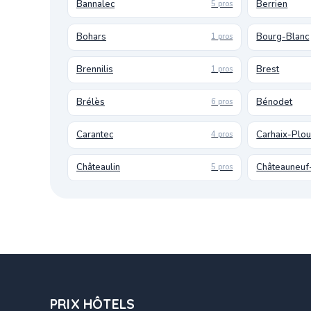
Bannalec
Berrien
5 pros
Bohars
Bourg-Blanc
1 pros
Brennilis
Brest
1 pros
Brélès
Bénodet
6 pros
Carantec
Carhaix-Plo
4 pros
Châteaulin
Châteauneuf
5 pros
PRIX HÔTELS