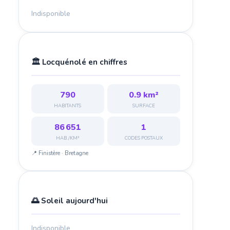
Indisponible
🏛️ Locquénolé en chiffres
790
0.9 km²
HABITANTS
SURFACE
86 651
1
HAB./KM²
CODES POSTAUX
📍 Finistère · Bretagne
🌅 Soleil aujourd'hui
Indisponible