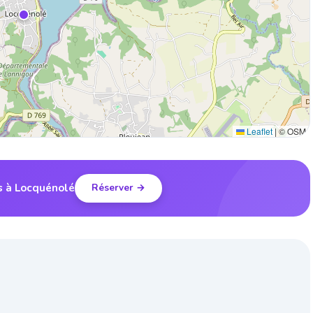
Leaflet
|
© OSM
is à Locquénolé
Réserver →