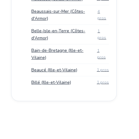
Beaussais-sur-Mer (Côtes-
4
pros
d'Armor)
Belle-Isle-en-Terre (Côtes-
1
pros
d'Armor)
Bain-de-Bretagne (Ille-et-
1
pros
Vilaine)
Beaucé (Ille-et-Vilaine)
1 pros
Billé (Ille-et-Vilaine)
1 pros