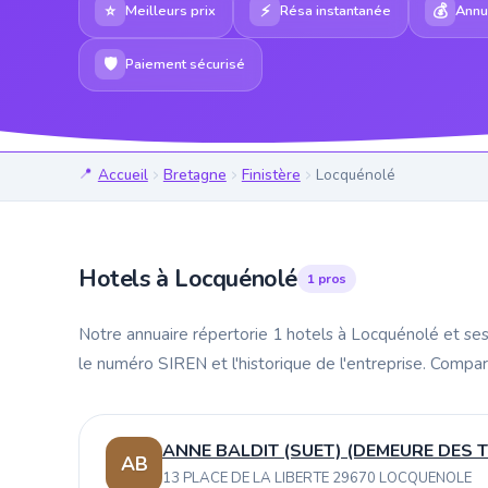
⭐
⚡
💰
Meilleurs prix
Résa instantanée
Annul
🛡
Paiement sécurisé
Accueil
Bretagne
Finistère
Locquénolé
Hotels à Locquénolé
1 pros
Notre annuaire répertorie 1 hotels à Locquénolé et se
le numéro SIREN et l'historique de l'entreprise. Compa
ANNE BALDIT (SUET) (DEMEURE DES T
AB
13 PLACE DE LA LIBERTE 29670 LOCQUENOLE