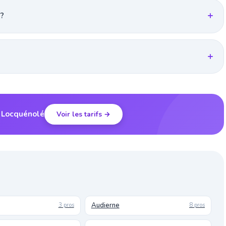
 ?
à Locquénolé
Voir les tarifs →
Audierne
3 pros
8 pros