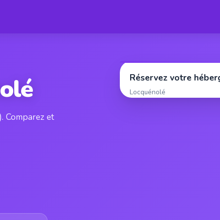
Réservez votre hébe
olé
Locquénolé
). Comparez et