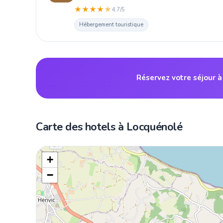
★
★
★
★
★
4.7/5
Hébergement touristique
Réservez votre séjour 
Carte des hotels à Locquénolé
+
−