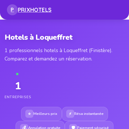
PRIX
HOTELS
P
Hotels à Loqueffret
1 professionnels hotels à Loqueffret (Finistère).
Comparez et demandez un réservation.
1
ENTREPRISES
⭐
⚡
Meilleurs prix
Résa instantanée
💰
🛡
Annulation gratuite
Paiement sécurisé