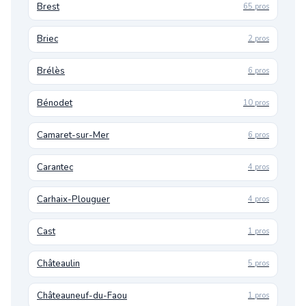
Brest
65 pros
Briec
2 pros
Brélès
6 pros
Bénodet
10 pros
Camaret-sur-Mer
6 pros
Carantec
4 pros
Carhaix-Plouguer
4 pros
Cast
1 pros
Châteaulin
5 pros
Châteauneuf-du-Faou
1 pros