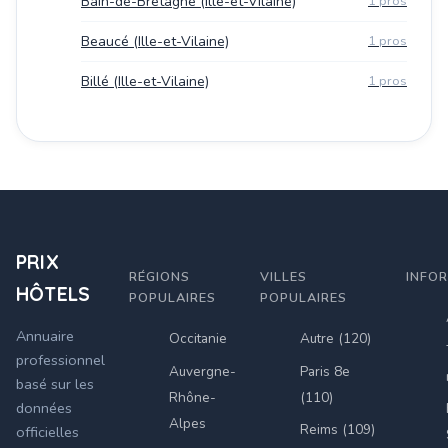
Bain-de-Bretagne (Ille-et-Vilaine)
1 pros
Beaucé (Ille-et-Vilaine)
1 pros
Billé (Ille-et-Vilaine)
1 pros
PRIX
RÉGIONS
VILLES
INFO
HÔTELS
POPULAIRES
POPULAIRES
Annuaire
Occitanie
Autre (120)
professionnel
Auvergne-
Paris 8e
basé sur les
Rhône-
(110)
données
Alpes
Reims (109)
officielles