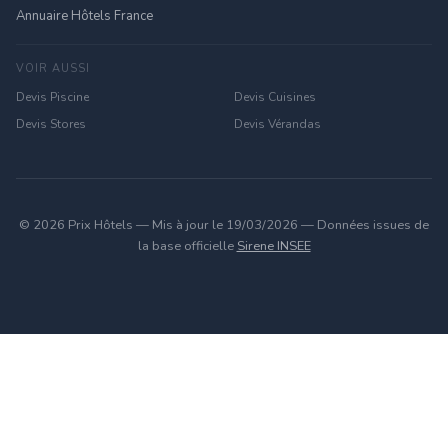
Annuaire Hôtels France
VOIR AUSSI
Devis Piscine
Devis Cuisines
Devis Stores
Devis Vérandas
© 2026 Prix Hôtels — Mis à jour le 19/03/2026 — Données issues de
la base officielle
Sirene INSEE