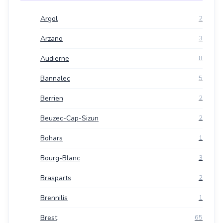
Argol
2
Arzano
3
Audierne
8
Bannalec
5
Berrien
2
Beuzec-Cap-Sizun
2
Bohars
1
Bourg-Blanc
3
Brasparts
2
Brennilis
1
Brest
65