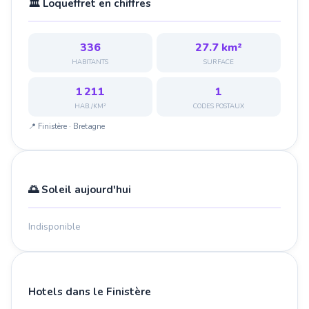
🏛️ Loqueffret en chiffres
336
27.7 km²
HABITANTS
SURFACE
1 211
1
HAB./KM²
CODES POSTAUX
📍 Finistère · Bretagne
🌅 Soleil aujourd'hui
Indisponible
Hotels dans le Finistère