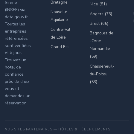
Bretagne
Sirene
Nice (81)
(INSEE) via
Nouvelle-
Angers (73)
data.gouv.fr.
Aquitaine
Brest (65)
Toutes les
Centre-Val
entreprises
Bagnoles de
de Loire
référencées
l'Orne
sont vérifiées
Grand Est
Normandie
et à jour.
(59)
Trouvez un
Chasseneuil-
hotel de
du-Poitou
confiance
près de chez
(53)
vous et
demandez un
réservation.
NOS SITES PARTENAIRES — HÔTELS & HÉBERGEMENTS