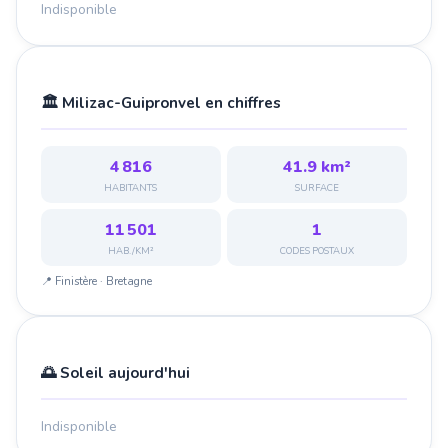
Indisponible
🏛️ Milizac-Guipronvel en chiffres
4 816
41.9 km²
HABITANTS
SURFACE
11 501
1
HAB./KM²
CODES POSTAUX
📍 Finistère · Bretagne
🌅 Soleil aujourd'hui
Indisponible