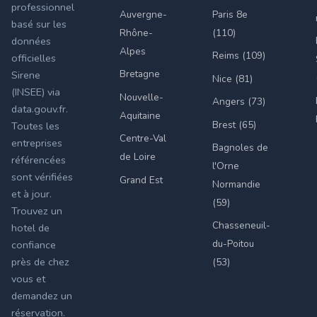
professionnel
Auvergne-
Paris 8e
basé sur les
Rhône-
(110)
données
Alpes
Reims (109)
officielles
Bretagne
Sirene
Nice (81)
(INSEE) via
Nouvelle-
Angers (73)
data.gouv.fr.
Aquitaine
Brest (65)
Toutes les
Centre-Val
entreprises
Bagnoles de
de Loire
référencées
l'Orne
sont vérifiées
Grand Est
Normandie
et à jour.
(59)
Trouvez un
Chasseneuil-
hotel de
du-Poitou
confiance
près de chez
(53)
vous et
demandez un
réservation.