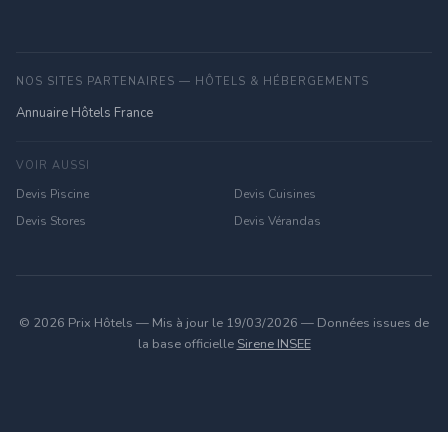
NOS SITES PARTENAIRES — HÔTELS & HÉBERGEMENTS
Annuaire Hôtels France
VOIR AUSSI
Devis Piscine
Devis Cuisines
Devis Stores
Devis Vérandas
© 2026 Prix Hôtels — Mis à jour le 19/03/2026 — Données issues de
la base officielle
Sirene INSEE