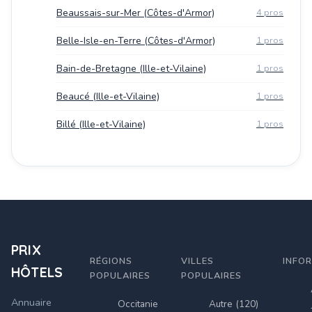
Beaussais-sur-Mer (Côtes-d'Armor)
4 pros
Belle-Isle-en-Terre (Côtes-d'Armor)
1 pros
Bain-de-Bretagne (Ille-et-Vilaine)
1 pros
Beaucé (Ille-et-Vilaine)
1 pros
Billé (Ille-et-Vilaine)
1 pros
PRIX
RÉGIONS
VILLES
INFO
HÔTELS
POPULAIRES
POPULAIRES
Annuaire
Occitanie
Autre (120)