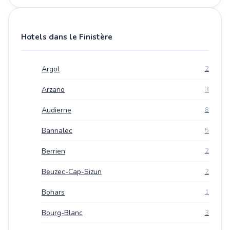
Hotels dans le Finistère
Argol
2
Arzano
3
Audierne
8
Bannalec
5
Berrien
2
Beuzec-Cap-Sizun
2
Bohars
1
Bourg-Blanc
3