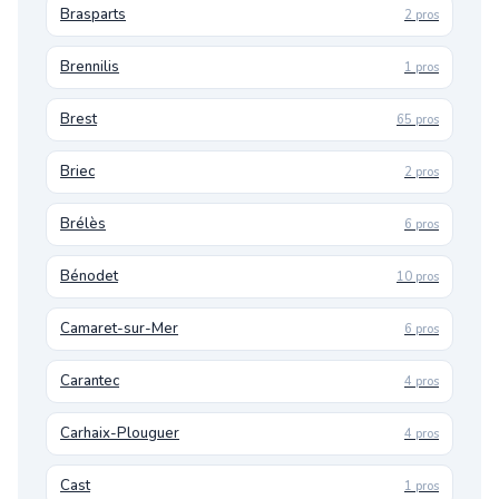
Brasparts
2 pros
Brennilis
1 pros
Brest
65 pros
Briec
2 pros
Brélès
6 pros
Bénodet
10 pros
Camaret-sur-Mer
6 pros
Carantec
4 pros
Carhaix-Plouguer
4 pros
Cast
1 pros