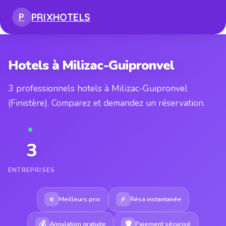
PRIX
HOTELS
P
Hotels à Milizac-Guipronvel
3 professionnels hotels à Milizac-Guipronvel
(Finistère). Comparez et demandez un réservation.
3
ENTREPRISES
⭐
⚡
Meilleurs prix
Résa instantanée
💰
🛡
Annulation gratuite
Paiement sécurisé