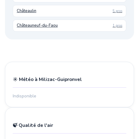
Châteaulin
5 pros
Châteauneuf-du-Faou
1 pros
☀️ Météo à Milizac-Guipronvel
Indisponible
🍃 Qualité de l'air