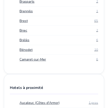
Brasparts
2
Brennilis
1
Brest
65
Briec
2
Brélès
6
Bénodet
10
Camaret-sur-Mer
6
Hotels à proximité
Aucaleuc (Côtes-d'Armor)
1 pros