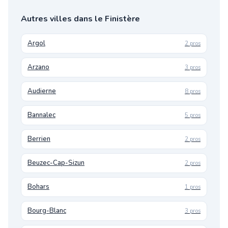
Autres villes dans le Finistère
Argol
2 pros
Arzano
3 pros
Audierne
8 pros
Bannalec
5 pros
Berrien
2 pros
Beuzec-Cap-Sizun
2 pros
Bohars
1 pros
Bourg-Blanc
3 pros