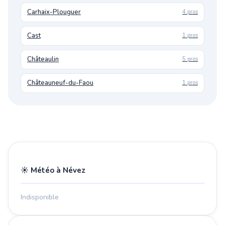
Carhaix-Plouguer
4 pros
Cast
1 pros
Châteaulin
5 pros
Châteauneuf-du-Faou
1 pros
☀️ Météo à Névez
Indisponible