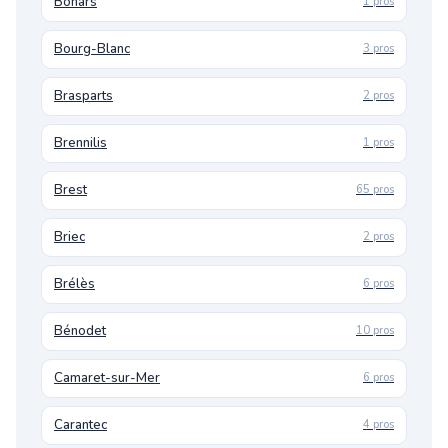
Bohars
1 pros
Bourg-Blanc
3 pros
Brasparts
2 pros
Brennilis
1 pros
Brest
65 pros
Briec
2 pros
Brélès
6 pros
Bénodet
10 pros
Camaret-sur-Mer
6 pros
Carantec
4 pros