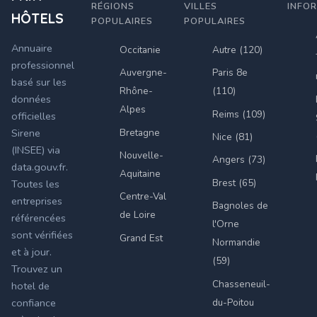
RÉGIONS
VILLES
INFO
HÔTELS
POPULAIRES
POPULAIRES
Annuaire
Occitanie
Autre (120)
professionnel
Auvergne-
Paris 8e
basé sur les
Rhône-
(110)
données
Alpes
Reims (109)
officielles
Bretagne
Sirene
Nice (81)
(INSEE) via
Nouvelle-
Angers (73)
data.gouv.fr.
Aquitaine
Brest (65)
Toutes les
Centre-Val
entreprises
Bagnoles de
de Loire
référencées
l'Orne
sont vérifiées
Grand Est
Normandie
et à jour.
(59)
Trouvez un
Chasseneuil-
hotel de
du-Poitou
confiance