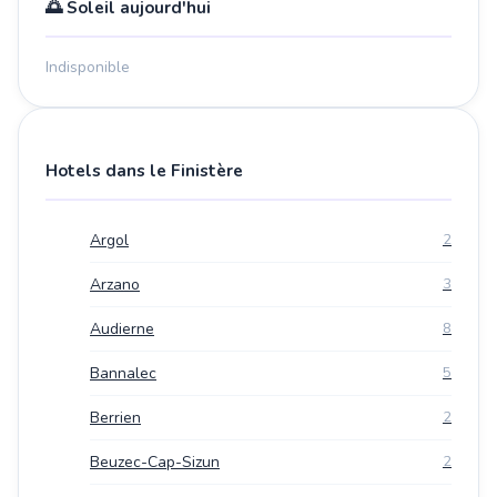
🌅 Soleil aujourd'hui
Indisponible
Hotels dans le Finistère
Argol
2
Arzano
3
Audierne
8
Bannalec
5
Berrien
2
Beuzec-Cap-Sizun
2