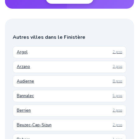
Autres villes dans le Finistère
Argol
2 pros
Arzano
3 pros
Audierne
8 pros
Bannalec
5 pros
Berrien
2 pros
Beuzec-Cap-Sizun
2 pros