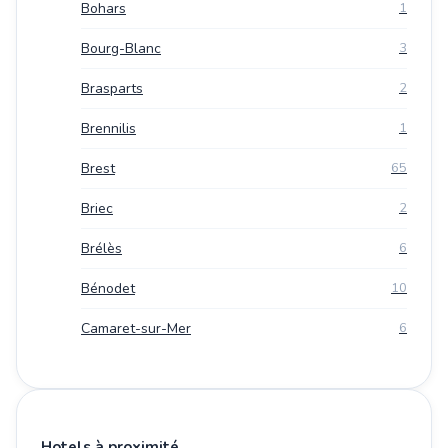
Bohars
1
Bourg-Blanc
3
Brasparts
2
Brennilis
1
Brest
65
Briec
2
Brélès
6
Bénodet
10
Camaret-sur-Mer
6
Hotels à proximité