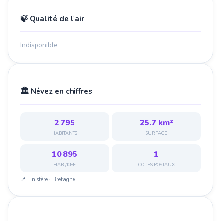
🍃 Qualité de l'air
Indisponible
🏛️ Névez en chiffres
2 795
25.7 km²
HABITANTS
SURFACE
10 895
1
HAB./KM²
CODES POSTAUX
📍 Finistère · Bretagne