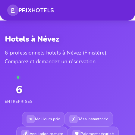
PRIX
HOTELS
P
Hotels à Névez
6 professionnels hotels à Névez (Finistère).
Comparez et demandez un réservation.
6
ENTREPRISES
⭐
⚡
Meilleurs prix
Résa instantanée
💰
🛡
Annulation gratuite
Paiement sécurisé