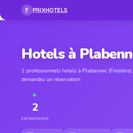
PRIX
HOTELS
P
Hotels à Plabenn
2 professionnels hotels à Plabennec (Finistère)
demandez un réservation.
2
ENTREPRISES