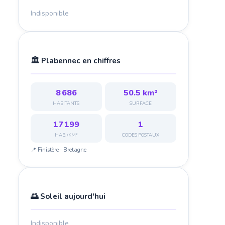
Indisponible
🏛️ Plabennec en chiffres
8 686
50.5 km²
HABITANTS
SURFACE
17 199
1
HAB./KM²
CODES POSTAUX
📍 Finistère · Bretagne
🌅 Soleil aujourd'hui
Indisponible