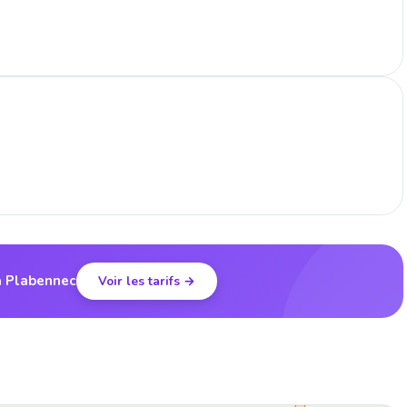
à Plabennec
Voir les tarifs →