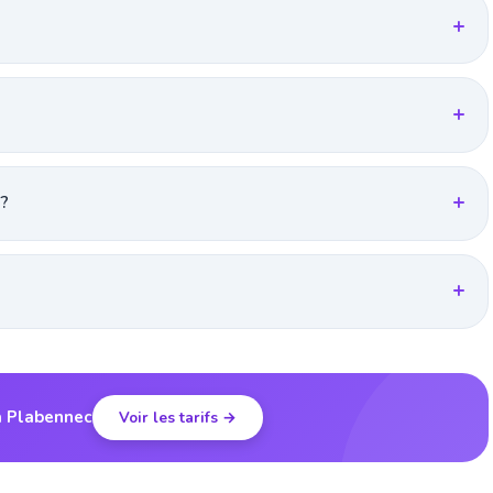
 ?
à Plabennec
Voir les tarifs →