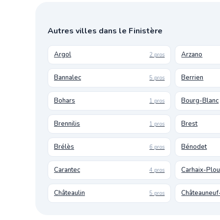
Autres villes dans le Finistère
Argol
Arzano
2 pros
Bannalec
Berrien
5 pros
Bohars
Bourg-Blanc
1 pros
Brennilis
Brest
1 pros
Brélès
Bénodet
6 pros
Carantec
Carhaix-Plo
4 pros
Châteaulin
Châteauneuf
5 pros