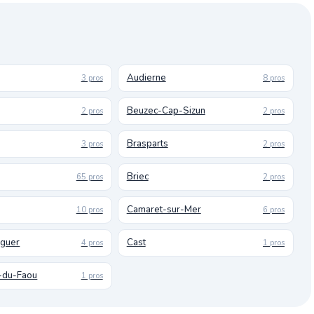
Audierne
3 pros
8 pros
Beuzec-Cap-Sizun
2 pros
2 pros
Brasparts
3 pros
2 pros
Briec
65 pros
2 pros
Camaret-sur-Mer
10 pros
6 pros
uguer
Cast
4 pros
1 pros
-du-Faou
1 pros