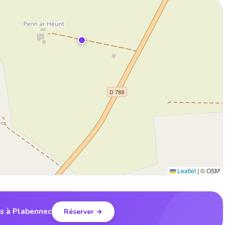
Leaflet
|
© OSM
is à Plabennec
Réserver →