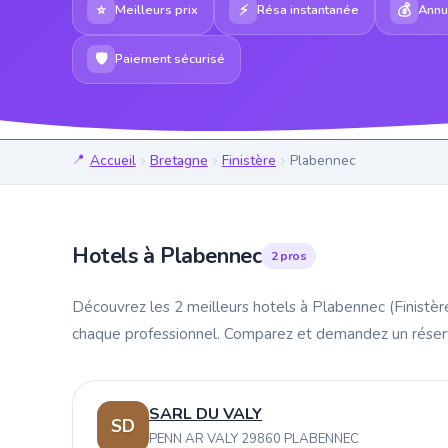
⭐
⚡
💰
Meilleurs prix
Résa instantanée
Annul
🛡
Paiement sécurisé
Accueil
Bretagne
Finistère
Plabennec
Hotels à Plabennec
2 pros
Découvrez les 2 meilleurs hotels à Plabennec (Finistè
chaque professionnel. Comparez et demandez un rése
SARL DU VALY
SD
PENN AR VALY 29860 PLABENNEC