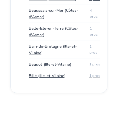
Beaussais-sur-Mer (Côtes-
4
pros
d'Armor)
Belle-Isle-en-Terre (Côtes-
1
pros
d'Armor)
Bain-de-Bretagne (Ille-et-
1
pros
Vilaine)
Beaucé (Ille-et-Vilaine)
1 pros
Billé (Ille-et-Vilaine)
1 pros