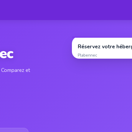
Réservez votre hébe
ec
Plabennec
. Comparez et