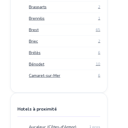
Brasparts
2
Brennilis
1
Brest
65
Briec
2
Brélès
6
Bénodet
10
Camaret-sur-Mer
6
Hotels à proximité
Aucaleuc (Côtes-d'Armor)
1 pros