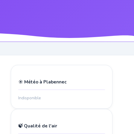
☀️ Météo à Plabennec
Indisponible
🍃 Qualité de l'air