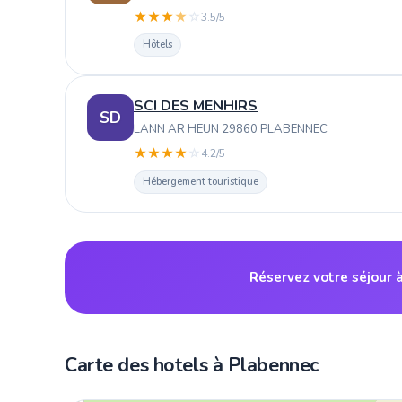
★
★
★
★
☆
3.5/5
Hôtels
SCI DES MENHIRS
SD
LANN AR HEUN 29860 PLABENNEC
★
★
★
★
☆
4.2/5
Hébergement touristique
Réservez votre séjour 
Carte des hotels à Plabennec