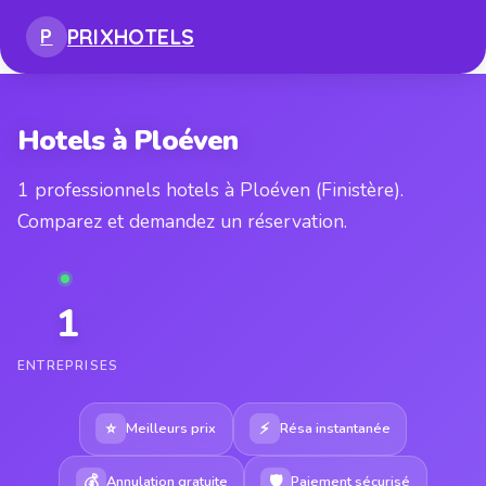
PRIX
HOTELS
P
Hotels à Ploéven
1 professionnels hotels à Ploéven (Finistère).
Comparez et demandez un réservation.
1
ENTREPRISES
⭐
⚡
Meilleurs prix
Résa instantanée
💰
🛡
Annulation gratuite
Paiement sécurisé