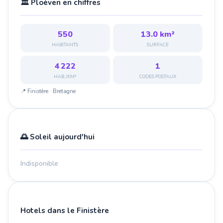
🏛️ Ploéven en chiffres
550
13.0 km²
HABITANTS
SURFACE
4 222
1
HAB./KM²
CODES POSTAUX
📍 Finistère · Bretagne
🌅 Soleil aujourd'hui
Indisponible
Hotels dans le Finistère