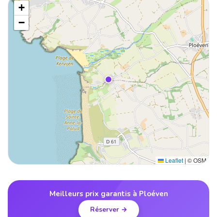
+
−
Leaflet
|
© OSM
Meilleurs prix garantis à Ploéven
Réserver →