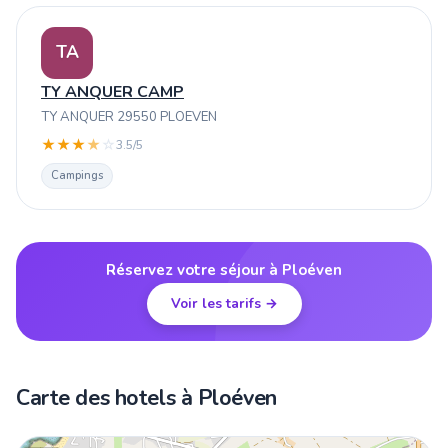
TA
TY ANQUER CAMP
TY ANQUER 29550 PLOEVEN
★
★
★
★
☆
3.5/5
Campings
Réservez votre séjour à Ploéven
Voir les tarifs →
Carte des hotels à Ploéven