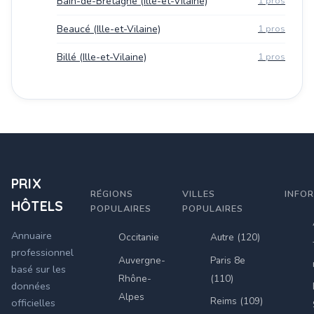
Bain-de-Bretagne (Ille-et-Vilaine)
1 pros
Beaucé (Ille-et-Vilaine)
1 pros
Billé (Ille-et-Vilaine)
1 pros
PRIX
RÉGIONS
VILLES
INFO
HÔTELS
POPULAIRES
POPULAIRES
Annuaire
Occitanie
Autre (120)
professionnel
Auvergne-
Paris 8e
basé sur les
Rhône-
(110)
données
Alpes
Reims (109)
officielles