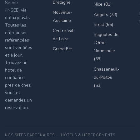
Bretagne
Sirene
Nice (81)
(INSEE) via
Nouvelle-
Angers (73)
data.gouv.fr.
Aquitaine
Brest (65)
Toutes les
Centre-Val
entreprises
Bagnoles de
de Loire
référencées
l'Orne
sont vérifiées
Grand Est
Normandie
et à jour.
(59)
Trouvez un
Chasseneuil-
hotel de
du-Poitou
confiance
près de chez
(53)
vous et
demandez un
réservation.
NOS SITES PARTENAIRES — HÔTELS & HÉBERGEMENTS