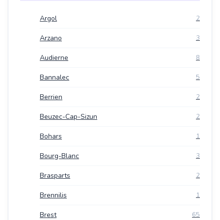
Argol
2
Arzano
3
Audierne
8
Bannalec
5
Berrien
2
Beuzec-Cap-Sizun
2
Bohars
1
Bourg-Blanc
3
Brasparts
2
Brennilis
1
Brest
65