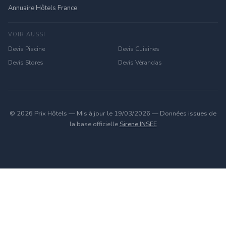
Annuaire Hôtels France
VOIR AUSSI
Devis Piscine
Devis Cuisines
Devis Stores
Devis Vérandas
© 2026 Prix Hôtels — Mis à jour le 19/03/2026 — Données issues de
la base officielle
Sirene INSEE