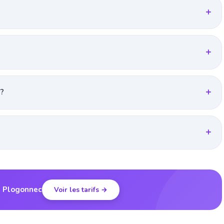
 ?
à Plogonnec
Voir les tarifs →