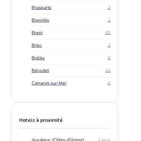
Brasparts
2
Brennilis
1
Brest
65
Briec
2
Brélès
6
Bénodet
10
Camaret-sur-Mer
6
Hotels à proximité
Aucaleuc (Côtes-d'Armor)
1 pros