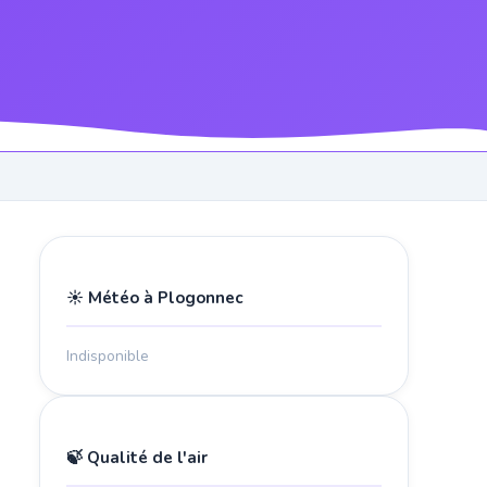
☀️ Météo à Plogonnec
Indisponible
🍃 Qualité de l'air