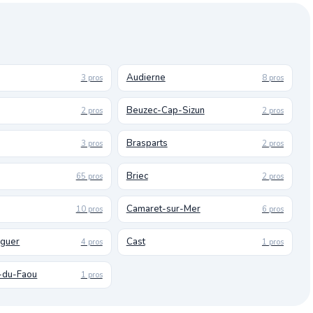
Audierne
3 pros
8 pros
Beuzec-Cap-Sizun
2 pros
2 pros
Brasparts
3 pros
2 pros
Briec
65 pros
2 pros
Camaret-sur-Mer
10 pros
6 pros
uguer
Cast
4 pros
1 pros
-du-Faou
1 pros