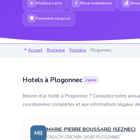
⭐
⚡
💰
Meilleurs prix
Résa instantanée
Annul
🛡
Paiement sécurisé
Accueil
Bretagne
Finistère
Plogonnec
Hotels à Plogonnec
2 pros
Besoin d'un hotel à Plogonnec ? Consultez notre annuai
coordonnées complètes et aux informations légales de
MARIE-PIERRE BOUSSARD (SEZNEC)
MB
CREACH CRICHEN 29180 PLOGONNEC