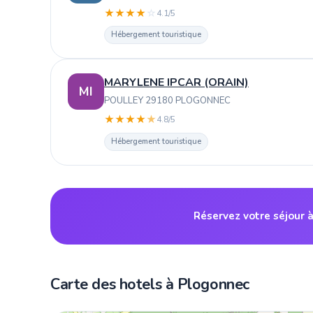
★
★
★
★
☆
4.1/5
Hébergement touristique
MARYLENE IPCAR (ORAIN)
MI
POULLEY 29180 PLOGONNEC
★
★
★
★
★
4.8/5
Hébergement touristique
Réservez votre séjour 
Carte des hotels à Plogonnec