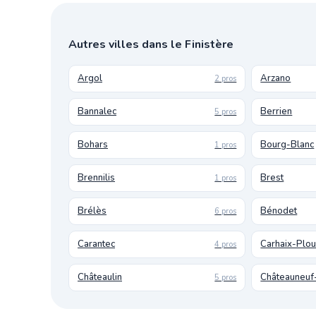
Autres villes dans le Finistère
Argol
Arzano
2 pros
Bannalec
Berrien
5 pros
Bohars
Bourg-Blanc
1 pros
Brennilis
Brest
1 pros
Brélès
Bénodet
6 pros
Carantec
Carhaix-Plo
4 pros
Châteaulin
Châteauneuf
5 pros