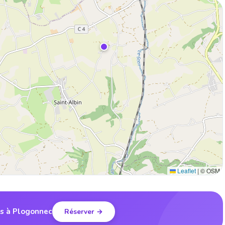
Leaflet
|
© OSM
is à Plogonnec
Réserver →