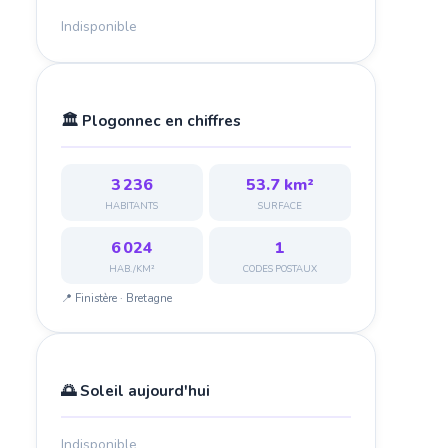
Indisponible
🏛️ Plogonnec en chiffres
3 236
53.7 km²
HABITANTS
SURFACE
6 024
1
HAB./KM²
CODES POSTAUX
📍 Finistère · Bretagne
🌅 Soleil aujourd'hui
Indisponible