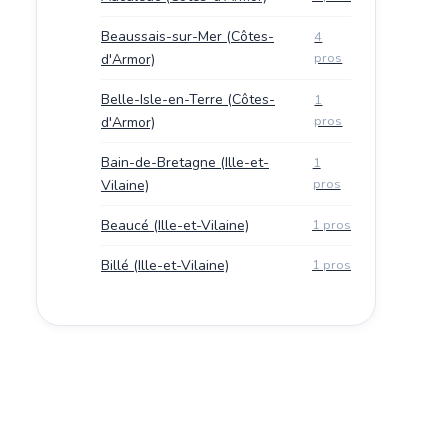
Beaussais-sur-Mer (Côtes-
4
pros
d'Armor)
Belle-Isle-en-Terre (Côtes-
1
pros
d'Armor)
Bain-de-Bretagne (Ille-et-
1
pros
Vilaine)
Beaucé (Ille-et-Vilaine)
1 pros
Billé (Ille-et-Vilaine)
1 pros