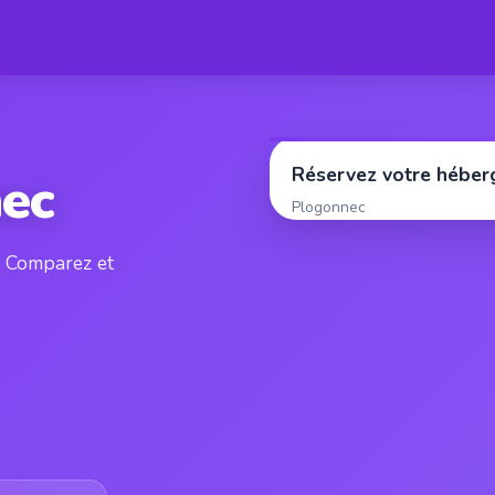
Réservez votre hébe
nec
Plogonnec
. Comparez et