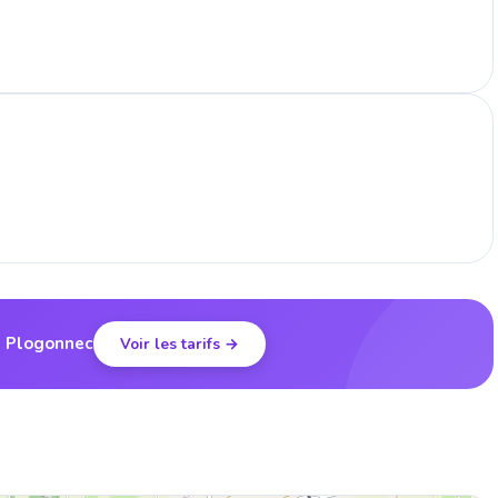
à Plogonnec
Voir les tarifs →