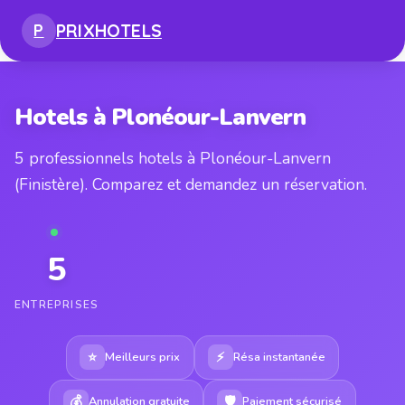
PRIX
HOTELS
P
Hotels à Plonéour-Lanvern
5 professionnels hotels à Plonéour-Lanvern
(Finistère). Comparez et demandez un réservation.
5
ENTREPRISES
⭐
⚡
Meilleurs prix
Résa instantanée
💰
🛡
Annulation gratuite
Paiement sécurisé