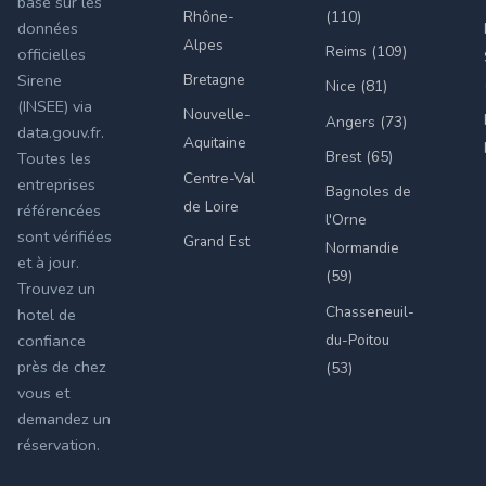
basé sur les
Rhône-
(110)
données
Alpes
Reims (109)
officielles
Bretagne
Sirene
Nice (81)
(INSEE) via
Nouvelle-
Angers (73)
data.gouv.fr.
Aquitaine
Brest (65)
Toutes les
Centre-Val
entreprises
Bagnoles de
de Loire
référencées
l'Orne
sont vérifiées
Grand Est
Normandie
et à jour.
(59)
Trouvez un
Chasseneuil-
hotel de
du-Poitou
confiance
près de chez
(53)
vous et
demandez un
réservation.