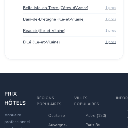
Belle-Isle-en-Terre (Côtes-d'Armor)
1 pros
Bain-de-Bretagne (Ille-et-Vilaine)
1 pros
Beaucé (Ille-et-Vilaine)
1 pros
Billé (Ille-et-Vilaine)
1 pros
PRIX
RÉGIONS
VILLES
INFO
HÔTELS
POPULAIRES
POPULAIRES
Annuaire
Occitanie
Autre (120)
professionnel
Auvergne-
Paris 8e