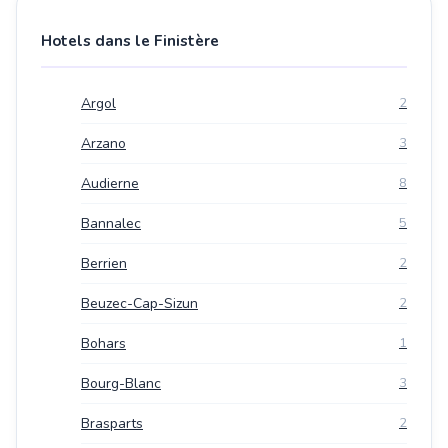
Hotels dans le Finistère
Argol
2
Arzano
3
Audierne
8
Bannalec
5
Berrien
2
Beuzec-Cap-Sizun
2
Bohars
1
Bourg-Blanc
3
Brasparts
2