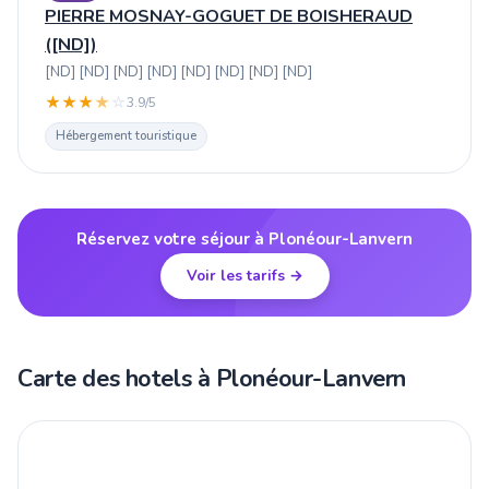
PIERRE MOSNAY-GOGUET DE BOISHERAUD
([ND])
[ND] [ND] [ND] [ND] [ND] [ND] [ND] [ND]
★
★
★
★
☆
3.9/5
Hébergement touristique
Réservez votre séjour à Plonéour-Lanvern
Voir les tarifs →
Carte des hotels à Plonéour-Lanvern