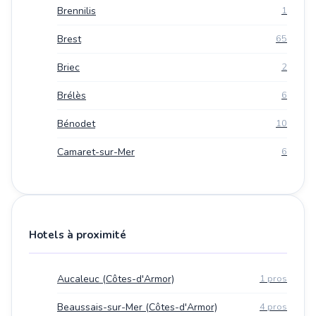
Brennilis
1
Brest
65
Briec
2
Brélès
6
Bénodet
10
Camaret-sur-Mer
6
Hotels à proximité
Aucaleuc (Côtes-d'Armor)
1 pros
Beaussais-sur-Mer (Côtes-d'Armor)
4 pros