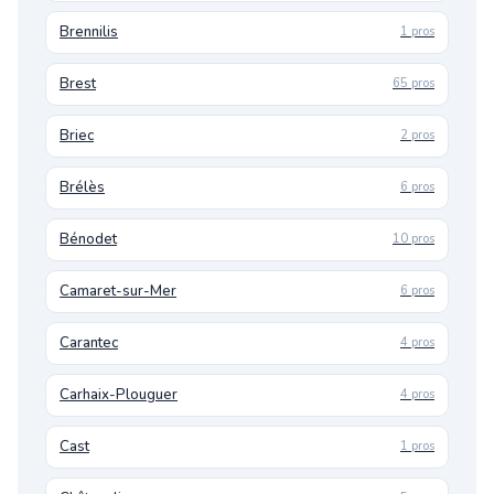
Brennilis
1 pros
Brest
65 pros
Briec
2 pros
Brélès
6 pros
Bénodet
10 pros
Camaret-sur-Mer
6 pros
Carantec
4 pros
Carhaix-Plouguer
4 pros
Cast
1 pros