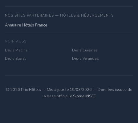
NOS SITES PARTENAIRES — HÔTELS & HÉBERGEMENTS
Annuaire Hôtels France
VOIR AUSSI
Devis Piscine
Devis Cuisines
Devis Stores
Devis Vérandas
© 2026 Prix Hôtels — Mis à jour le 19/03/2026 — Données issues de
la base officielle
Sirene INSEE