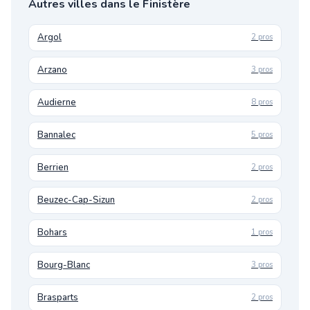
Autres villes dans le Finistère
Argol
2 pros
Arzano
3 pros
Audierne
8 pros
Bannalec
5 pros
Berrien
2 pros
Beuzec-Cap-Sizun
2 pros
Bohars
1 pros
Bourg-Blanc
3 pros
Brasparts
2 pros