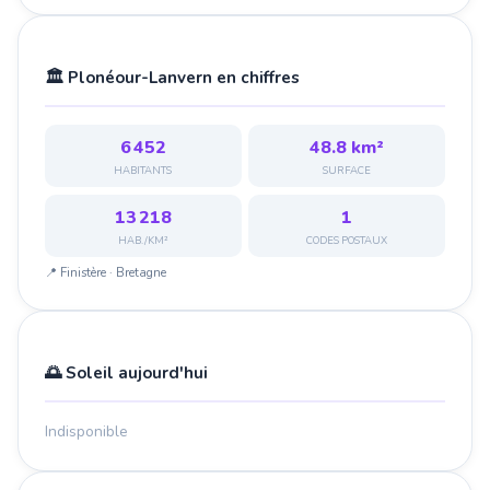
🏛️ Plonéour-Lanvern en chiffres
6 452
48.8 km²
HABITANTS
SURFACE
13 218
1
HAB./KM²
CODES POSTAUX
📍 Finistère · Bretagne
🌅 Soleil aujourd'hui
Indisponible