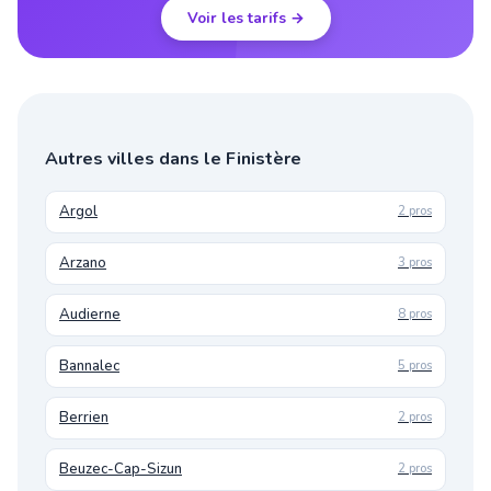
Voir les tarifs →
Autres villes dans le Finistère
Argol
2 pros
Arzano
3 pros
Audierne
8 pros
Bannalec
5 pros
Berrien
2 pros
Beuzec-Cap-Sizun
2 pros