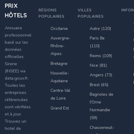
PRIX
RÉGIONS
VILLES
INFO
HÔTELS
POPULAIRES
POPULAIRES
Annuaire
Occitanie
Autre (120)
professionnel
Auvergne-
Paris 8e
basé sur les
Rhône-
(110)
données
Alpes
Reims (109)
officielles
Bretagne
Sirene
Nice (81)
(INSEE) via
Nouvelle-
Angers (73)
data.gouv.fr.
Aquitaine
Brest (65)
Toutes les
Centre-Val
entreprises
Bagnoles de
de Loire
référencées
l'Orne
sont vérifiées
Grand Est
Normandie
et à jour.
(59)
Trouvez un
Chasseneuil-
hotel de