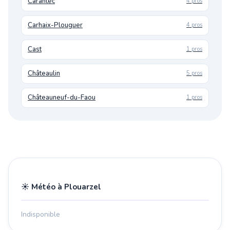
Carantec
4 pros
Carhaix-Plouguer
4 pros
Cast
1 pros
Châteaulin
5 pros
Châteauneuf-du-Faou
1 pros
☀️ Météo à Plouarzel
Indisponible