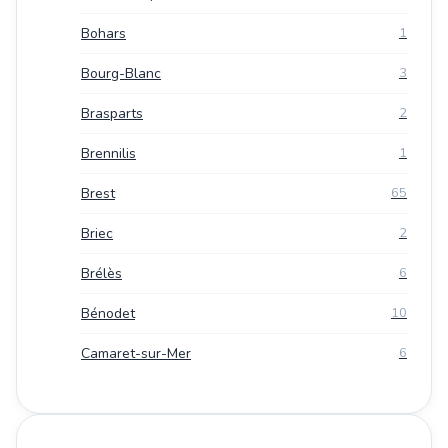
Bohars
1
Bourg-Blanc
3
Brasparts
2
Brennilis
1
Brest
65
Briec
2
Brélès
6
Bénodet
10
Camaret-sur-Mer
6