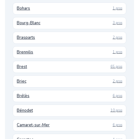
Bohars
1 pros
Bourg-Blanc
3 pros
Brasparts
2 pros
Brennilis
1 pros
Brest
65 pros
Briec
2 pros
Brélès
6 pros
Bénodet
10 pros
Camaret-sur-Mer
6 pros