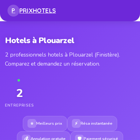
PRIX
HOTELS
P
Hotels à Plouarzel
2 professionnels hotels à Plouarzel (Finistère).
Comparez et demandez un réservation.
2
ENTREPRISES
⭐
⚡
Meilleurs prix
Résa instantanée
💰
🛡
Annulation gratuite
Paiement sécurisé