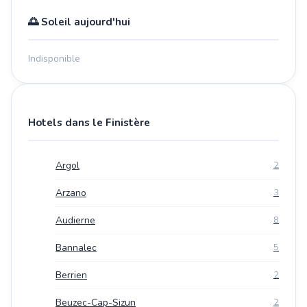
🌅 Soleil aujourd'hui
Indisponible
Hotels dans le Finistère
Argol
2
Arzano
3
Audierne
8
Bannalec
5
Berrien
2
Beuzec-Cap-Sizun
2