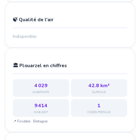
🍃 Qualité de l'air
Indisponible
🏛️ Plouarzel en chiffres
4 029
42.8 km²
HABITANTS
SURFACE
9 414
1
HAB./KM²
CODES POSTAUX
📍 Finistère · Bretagne