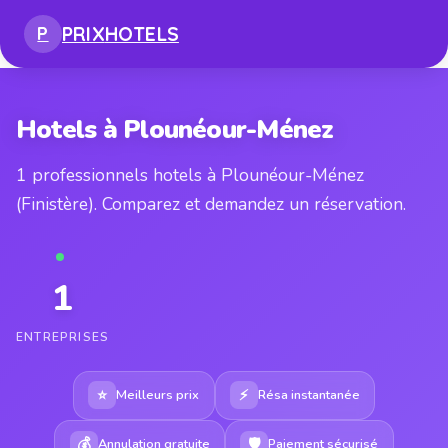
PRIX
HOTELS
P
Hotels à Plounéour-Ménez
1 professionnels hotels à Plounéour-Ménez
(Finistère). Comparez et demandez un réservation.
1
ENTREPRISES
⭐
⚡
Meilleurs prix
Résa instantanée
💰
🛡
Annulation gratuite
Paiement sécurisé