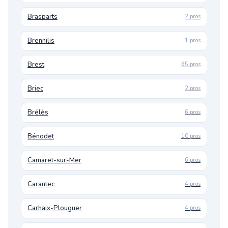
Brasparts
2 pros
Brennilis
1 pros
Brest
65 pros
Briec
2 pros
Brélès
6 pros
Bénodet
10 pros
Camaret-sur-Mer
6 pros
Carantec
4 pros
Carhaix-Plouguer
4 pros