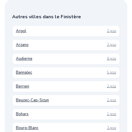
Autres villes dans le Finistère
Argol
2 pros
Arzano
3 pros
Audierne
8 pros
Bannalec
5 pros
Berrien
2 pros
Beuzec-Cap-Sizun
2 pros
Bohars
1 pros
Bourg-Blanc
3 pros