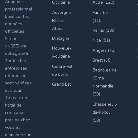
Annuaire
Occitanie
Autre (120)
professionnel
Auvergne-
Paris 8e
basé sur les
Rhône-
(110)
données
Alpes
Reims (109)
officielles
Bretagne
Sirene
Nice (81)
(INSEE) via
Nouvelle-
Angers (73)
data.gouv.fr.
Aquitaine
Brest (65)
Toutes les
Centre-Val
entreprises
Bagnoles de
de Loire
référencées
l'Orne
sont vérifiées
Grand Est
Normandie
et à jour.
(59)
Trouvez un
Chasseneuil-
hotel de
du-Poitou
confiance
près de chez
(53)
vous et
demandez un