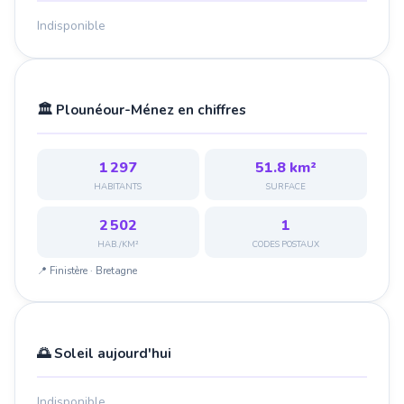
Indisponible
🏛️ Plounéour-Ménez en chiffres
1 297
51.8 km²
HABITANTS
SURFACE
2 502
1
HAB./KM²
CODES POSTAUX
📍 Finistère · Bretagne
🌅 Soleil aujourd'hui
Indisponible