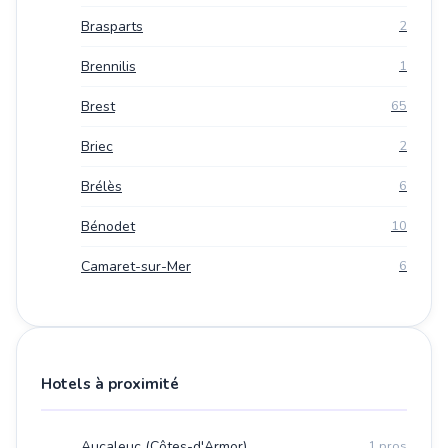
Brasparts
2
Brennilis
1
Brest
65
Briec
2
Brélès
6
Bénodet
10
Camaret-sur-Mer
6
Hotels à proximité
Aucaleuc (Côtes-d'Armor)
1 pros