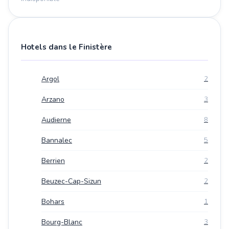
Hotels dans le Finistère
Argol
2
Arzano
3
Audierne
8
Bannalec
5
Berrien
2
Beuzec-Cap-Sizun
2
Bohars
1
Bourg-Blanc
3