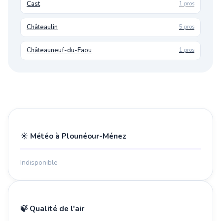
Cast
1 pros
Châteaulin
5 pros
Châteauneuf-du-Faou
1 pros
☀️ Météo à Plounéour-Ménez
Indisponible
🍃 Qualité de l'air