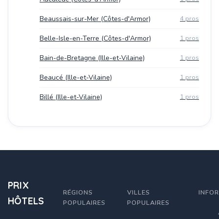
Beaussais-sur-Mer (Côtes-d'Armor)
4 pros
Belle-Isle-en-Terre (Côtes-d'Armor)
1 pros
Bain-de-Bretagne (Ille-et-Vilaine)
1 pros
Beaucé (Ille-et-Vilaine)
1 pros
Billé (Ille-et-Vilaine)
1 pros
PRIX
RÉGIONS
VILLES
INFO
HÔTELS
POPULAIRES
POPULAIRES