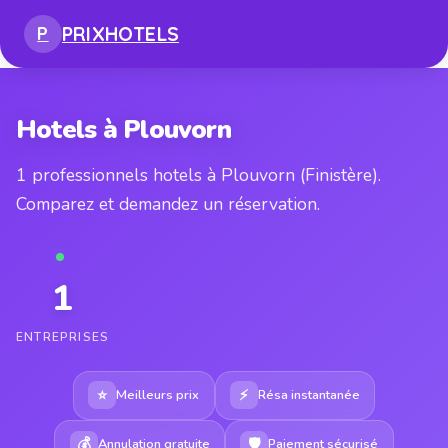
PRIX
HOTELS
P
Hotels à Plouvorn
1 professionnels hotels à Plouvorn (Finistère).
Comparez et demandez un réservation.
1
ENTREPRISES
⭐
⚡
Meilleurs prix
Résa instantanée
💰
🛡
Annulation gratuite
Paiement sécurisé