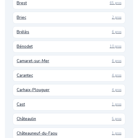
Brest
65 pros
Briec
2 pros
Brélès
6 pros
Bénodet
10 pros
Camaret-sur-Mer
6 pros
Carantec
4 pros
Carhaix-Plouguer
4 pros
Cast
1 pros
Châteaulin
5 pros
Châteauneuf-du-Faou
1 pros