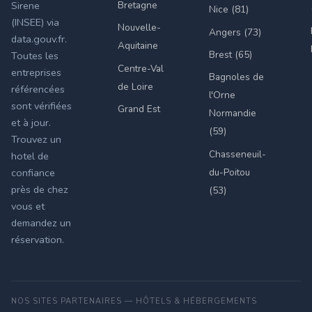
Bretagne
Sirene
Nice (81)
(INSEE) via
Nouvelle-
Angers (73)
data.gouv.fr.
Aquitaine
Brest (65)
Toutes les
Centre-Val
entreprises
Bagnoles de
de Loire
référencées
l'Orne
sont vérifiées
Grand Est
Normandie
et à jour.
(59)
Trouvez un
Chasseneuil-
hotel de
du-Poitou
confiance
près de chez
(53)
vous et
demandez un
réservation.
NOS SITES PARTENAIRES — HÔTELS & HÉBERGEMENTS