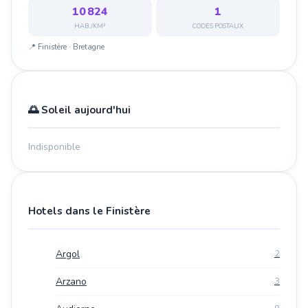
10 824
1
HAB./KM²
CODES POSTAUX
📍 Finistère · Bretagne
🌅 Soleil aujourd'hui
Indisponible
Hotels dans le Finistère
Argol
2
Arzano
3