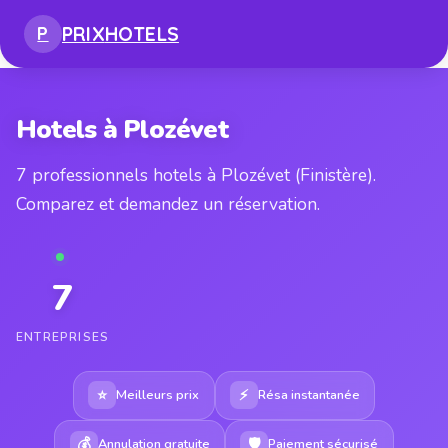
PRIX
HOTELS
P
Hotels à Plozévet
7 professionnels hotels à Plozévet (Finistère).
Comparez et demandez un réservation.
7
ENTREPRISES
⭐
⚡
Meilleurs prix
Résa instantanée
💰
🛡
Annulation gratuite
Paiement sécurisé