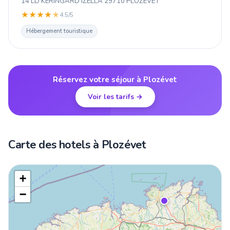
14 LD KERINGARD IZELLA 29710 PLOZEVET
★
★
★
★
★
4.5/5
Hébergement touristique
Réservez votre séjour à Plozévet
Voir les tarifs →
Carte des hotels à Plozévet
+
−