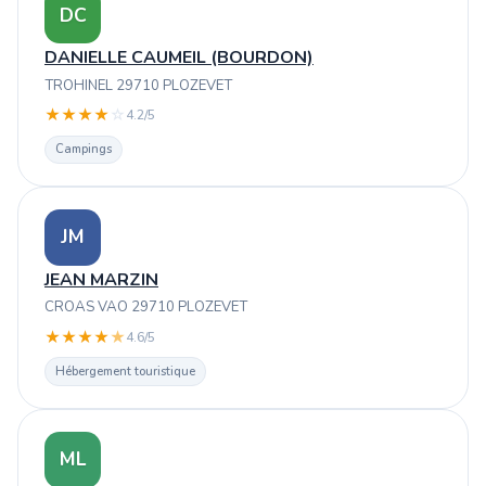
DC
DANIELLE CAUMEIL (BOURDON)
TROHINEL 29710 PLOZEVET
★
★
★
★
☆
4.2/5
Campings
JM
JEAN MARZIN
CROAS VAO 29710 PLOZEVET
★
★
★
★
★
4.6/5
Hébergement touristique
ML