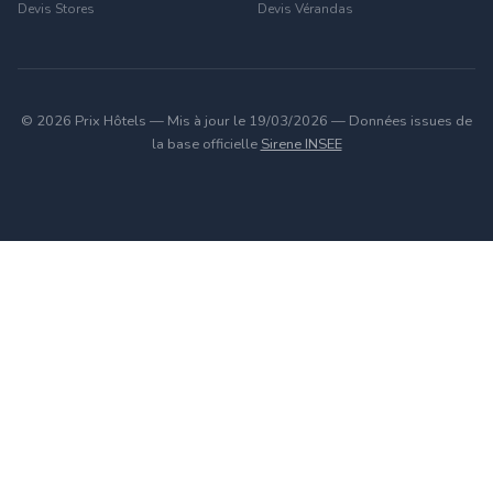
Devis Stores
Devis Vérandas
© 2026 Prix Hôtels — Mis à jour le 19/03/2026 — Données issues de
la base officielle
Sirene INSEE