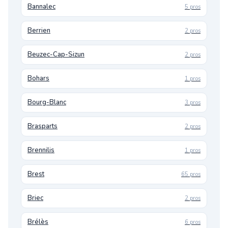
Bannalec
5 pros
Berrien
2 pros
Beuzec-Cap-Sizun
2 pros
Bohars
1 pros
Bourg-Blanc
3 pros
Brasparts
2 pros
Brennilis
1 pros
Brest
65 pros
Briec
2 pros
Brélès
6 pros