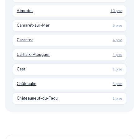
Bénodet
10 pros
Camaret-sur-Mer
6 pros
Carantec
4 pros
Carhaix-Plouguer
4 pros
Cast
1 pros
Châteaulin
5 pros
Châteauneuf-du-Faou
1 pros