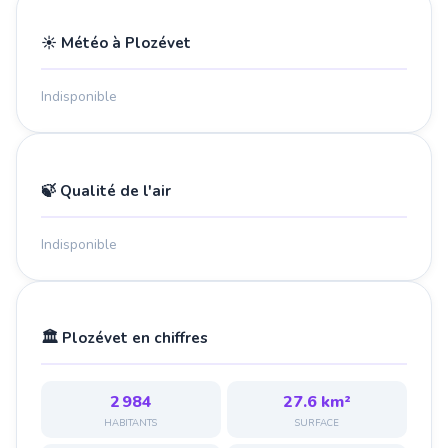
☀️ Météo à Plozévet
Indisponible
🍃 Qualité de l'air
Indisponible
🏛️ Plozévet en chiffres
2 984
27.6 km²
HABITANTS
SURFACE