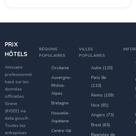
PRIX
RÉGIONS
VILLES
INFO
HÔTELS
POPULAIRES
POPULAIRES
Annuaire
Occitanie
Autre (120)
professionnel
Auvergne-
Paris 8e
basé sur les
Rhône-
(110)
données
Alpes
Reims (109)
officielles
Bretagne
Sirene
Nice (81)
(INSEE) via
Nouvelle-
Angers (73)
data.gouv.fr.
Aquitaine
Brest (65)
Toutes les
Centre-Val
entreprises
Bagnoles de