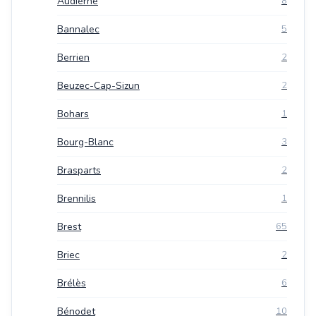
Audierne
8
Bannalec
5
Berrien
2
Beuzec-Cap-Sizun
2
Bohars
1
Bourg-Blanc
3
Brasparts
2
Brennilis
1
Brest
65
Briec
2
Brélès
6
Bénodet
10