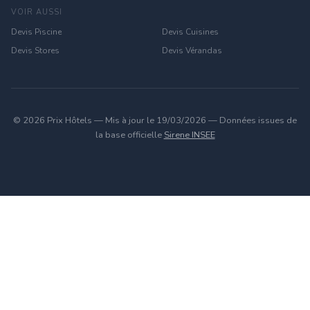
VOIR AUSSI
Devis Piscine
Devis Cuisines
Devis Stores
Devis Vérandas
© 2026 Prix Hôtels — Mis à jour le 19/03/2026 — Données issues de
la base officielle
Sirene INSEE