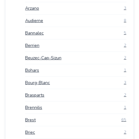
Arzano
3
Audierne
8
Bannalec
5
Berrien
2
Beuzec-Cap-Sizun
2
Bohars
1
Bourg-Blanc
3
Brasparts
2
Brennilis
1
Brest
65
Briec
2