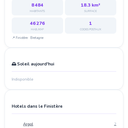
8 484
18.3 km²
HABITANTS
SURFACE
46 276
1
HAB./KM²
CODES POSTAUX
📍 Finistère · Bretagne
🌅 Soleil aujourd'hui
Indisponible
Hotels dans le Finistère
Argol
2