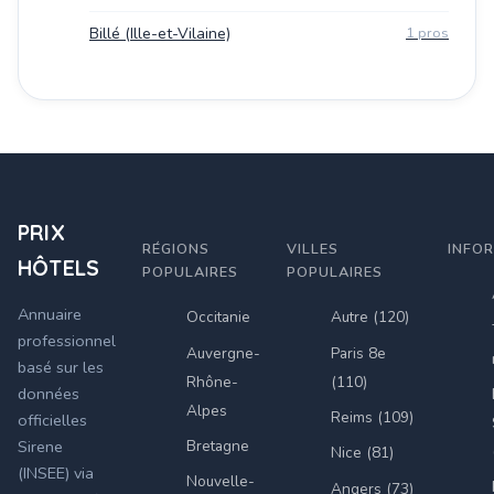
Billé (Ille-et-Vilaine)
1 pros
PRIX
RÉGIONS
VILLES
INFO
HÔTELS
POPULAIRES
POPULAIRES
Annuaire
Occitanie
Autre (120)
professionnel
Auvergne-
Paris 8e
basé sur les
Rhône-
(110)
données
Alpes
Reims (109)
officielles
Bretagne
Sirene
Nice (81)
(INSEE) via
Nouvelle-
Angers (73)