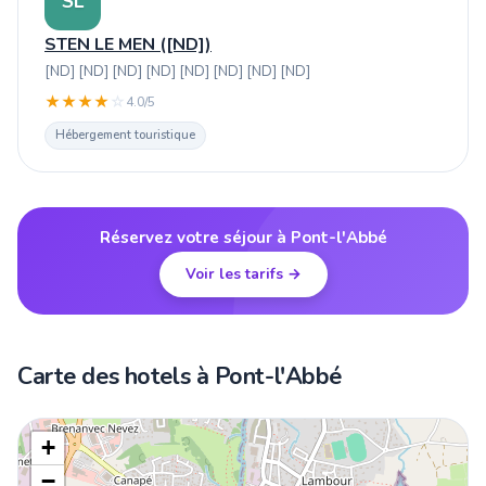
SL
STEN LE MEN ([ND])
[ND] [ND] [ND] [ND] [ND] [ND] [ND] [ND]
★
★
★
★
☆
4.0/5
Hébergement touristique
Réservez votre séjour à Pont-l'Abbé
Voir les tarifs →
Carte des hotels à Pont-l'Abbé
+
−