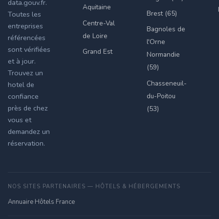
data.gouv.fr.
Aquitaine
Brest (65)
Toutes les
Centre-Val
entreprises
Bagnoles de
de Loire
référencées
l'Orne
sont vérifiées
Grand Est
Normandie
et à jour.
(59)
Trouvez un
Chasseneuil-
hotel de
du-Poitou
confiance
près de chez
(53)
vous et
demandez un
réservation.
NOS SITES PARTENAIRES — HÔTELS & HÉBERGEMENTS
Annuaire Hôtels France