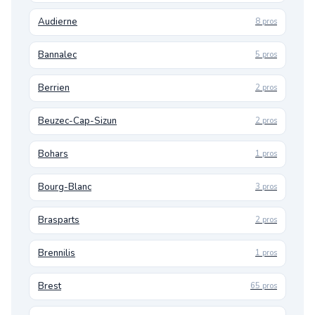
Audierne
8 pros
Bannalec
5 pros
Berrien
2 pros
Beuzec-Cap-Sizun
2 pros
Bohars
1 pros
Bourg-Blanc
3 pros
Brasparts
2 pros
Brennilis
1 pros
Brest
65 pros