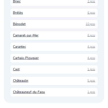
Briec
2 pros
Brélès
6 pros
Bénodet
10 pros
Camaret-sur-Mer
6 pros
Carantec
4 pros
Carhaix-Plouguer
4 pros
Cast
1 pros
Châteaulin
5 pros
Châteauneuf-du-Faou
1 pros