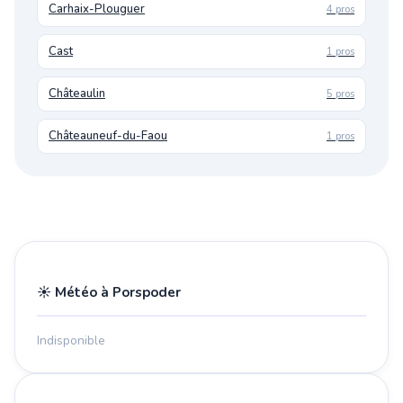
Carhaix-Plouguer
4 pros
Cast
1 pros
Châteaulin
5 pros
Châteauneuf-du-Faou
1 pros
☀️ Météo à Porspoder
Indisponible