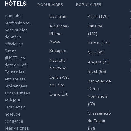
HÔTELS
POPULAIRES
POPULAIRES
Annuaire
Occitanie
Autre (120)
professionnel
Auvergne-
Paris 8e
basé sur les
Rhône-
(110)
données
Alpes
Reims (109)
officielles
Bretagne
Sirene
Nice (81)
(INSEE) via
Nouvelle-
Angers (73)
data.gouv.fr.
Aquitaine
Brest (65)
Toutes les
Centre-Val
entreprises
Bagnoles de
de Loire
référencées
l'Orne
sont vérifiées
Grand Est
Normandie
et à jour.
(59)
Trouvez un
Chasseneuil-
hotel de
du-Poitou
confiance
près de chez
(53)