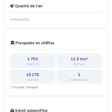
🍃 Qualité de l'air
Indisponible
🏛️ Porspoder en chiffres
1 753
11.5 km²
HABITANTS
SURFACE
15 275
1
HAB./KM²
CODES POSTAUX
📍 Finistère · Bretagne
🌅 Soleil aujourd'hui