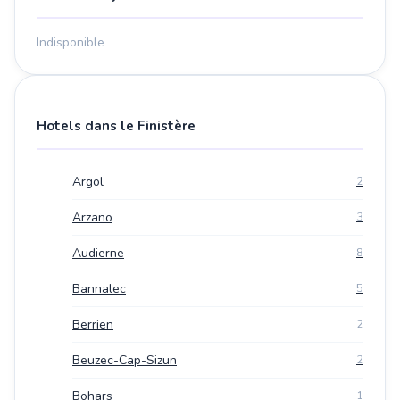
Indisponible
Hotels dans le Finistère
Argol
2
Arzano
3
Audierne
8
Bannalec
5
Berrien
2
Beuzec-Cap-Sizun
2
Bohars
1