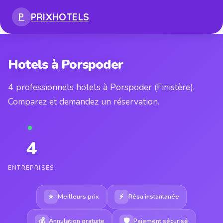
PRIX
HOTELS
P
Hotels à Porspoder
4 professionnels hotels à Porspoder (Finistère).
Comparez et demandez un réservation.
4
ENTREPRISES
⭐
⚡
Meilleurs prix
Résa instantanée
💰
🛡
Annulation gratuite
Paiement sécurisé