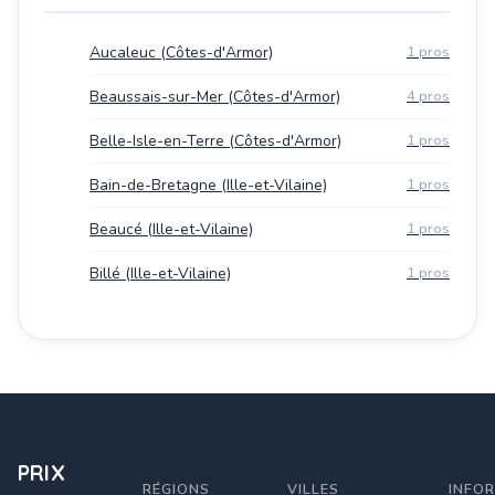
Aucaleuc (Côtes-d'Armor)
1 pros
Beaussais-sur-Mer (Côtes-d'Armor)
4 pros
Belle-Isle-en-Terre (Côtes-d'Armor)
1 pros
Bain-de-Bretagne (Ille-et-Vilaine)
1 pros
Beaucé (Ille-et-Vilaine)
1 pros
Billé (Ille-et-Vilaine)
1 pros
PRIX
RÉGIONS
VILLES
INFO