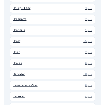
Bourg-Blanc
3 pros
Brasparts
2 pros
Brennilis
1 pros
Brest
65 pros
Briec
2 pros
Brélès
6 pros
Bénodet
10 pros
Camaret-sur-Mer
6 pros
Carantec
4 pros