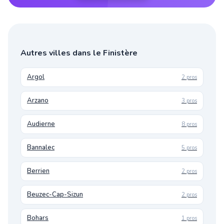
Autres villes dans le Finistère
Argol
2 pros
Arzano
3 pros
Audierne
8 pros
Bannalec
5 pros
Berrien
2 pros
Beuzec-Cap-Sizun
2 pros
Bohars
1 pros