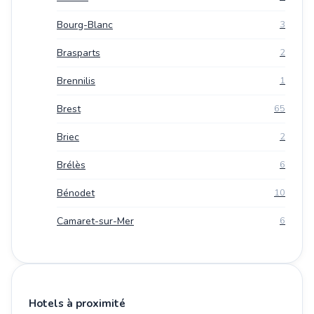
Bourg-Blanc
3
Brasparts
2
Brennilis
1
Brest
65
Briec
2
Brélès
6
Bénodet
10
Camaret-sur-Mer
6
Hotels à proximité