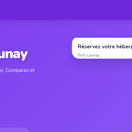
Réservez votre hébe
unay
Port-Launay
e). Comparez et