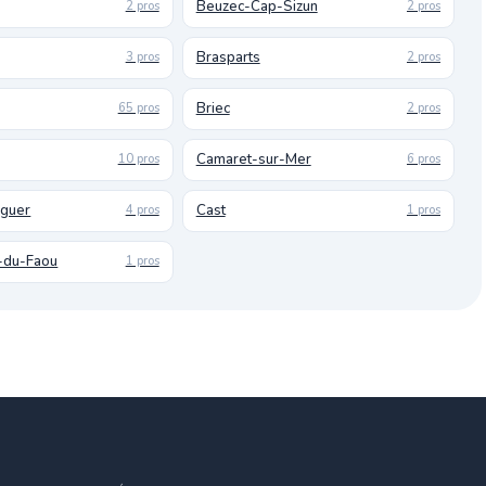
Beuzec-Cap-Sizun
2 pros
2 pros
Brasparts
3 pros
2 pros
Briec
65 pros
2 pros
Camaret-sur-Mer
10 pros
6 pros
uguer
Cast
4 pros
1 pros
-du-Faou
1 pros