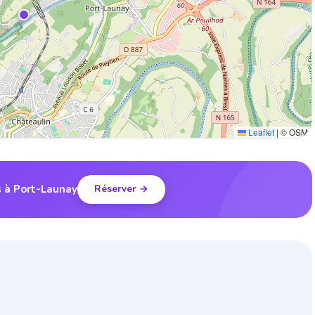
Leaflet
|
© OSM
s à Port-Launay
Réserver →