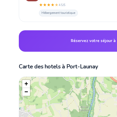
★
★
★
★
★
4.5/5
Hébergement touristique
Réservez votre séjour à
Carte des hotels à Port-Launay
+
−