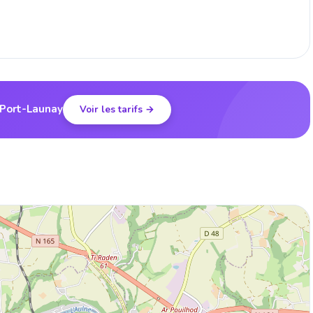
 Port-Launay
Voir les tarifs →