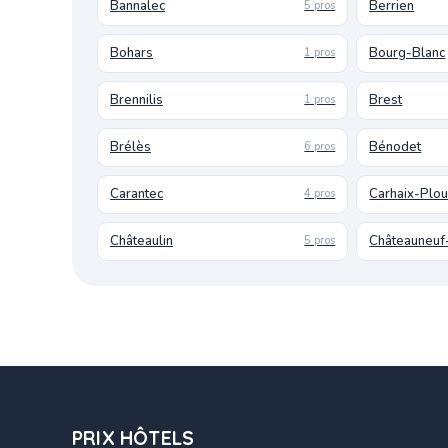
Bannalec
Berrien
5 pros
Bohars
Bourg-Blanc
1 pros
Brennilis
Brest
1 pros
Brélès
Bénodet
6 pros
Carantec
Carhaix-Plo
4 pros
Châteaulin
Châteauneuf
5 pros
PRIX HÔTELS