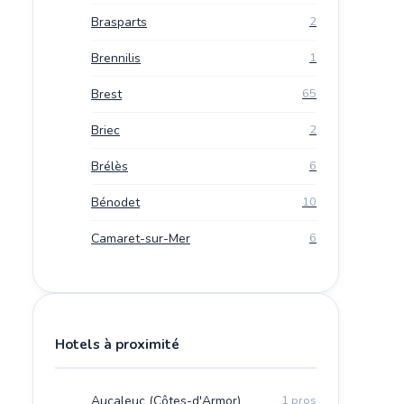
Brasparts
2
Brennilis
1
Brest
65
Briec
2
Brélès
6
Bénodet
10
Camaret-sur-Mer
6
Hotels à proximité
Aucaleuc (Côtes-d'Armor)
1 pros