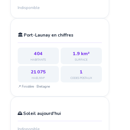
Indisponible
🏛️ Port-Launay en chiffres
404
1.9 km²
HABITANTS
SURFACE
21 075
1
HAB./KM²
CODES POSTAUX
📍 Finistère · Bretagne
🌅 Soleil aujourd'hui
Indisponible