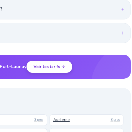
 ?
 Port-Launay
Voir les tarifs →
Audierne
3 pros
8 pros