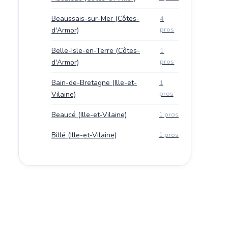
Beaussais-sur-Mer (Côtes-
4
pros
d'Armor)
Belle-Isle-en-Terre (Côtes-
1
pros
d'Armor)
Bain-de-Bretagne (Ille-et-
1
pros
Vilaine)
Beaucé (Ille-et-Vilaine)
1 pros
Billé (Ille-et-Vilaine)
1 pros