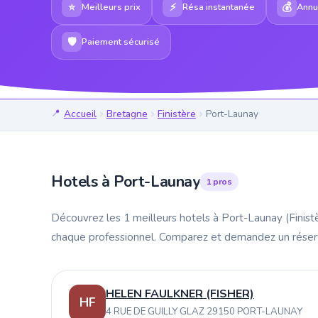
⭐
⚡
💰
Meilleurs prix
Résa instantanée
Annul
🛡
Paiement sécurisé
Accueil
Bretagne
Finistère
Port-Launay
Hotels à Port-Launay
1 pros
Découvrez les 1 meilleurs hotels à Port-Launay (Finis
chaque professionnel. Comparez et demandez un rése
HELEN FAULKNER (FISHER)
HF
4 RUE DE GUILLY GLAZ 29150 PORT-LAUNAY