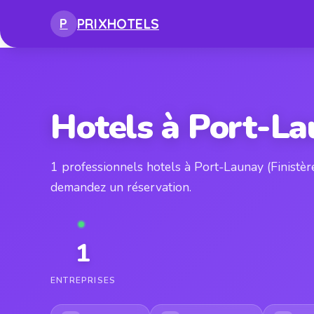
PRIX
HOTELS
P
Hotels à Port-La
1 professionnels hotels à Port-Launay (Finistèr
demandez un réservation.
1
ENTREPRISES