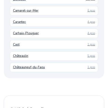
Camaret-sur-Mer
6 pros
Carantec
4 pros
Carhaix-Plouguer
4 pros
Cast
1 pros
Châteaulin
5 pros
Châteauneuf-du-Faou
1 pros