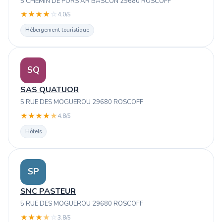
5 CHEMIN DE PORS AR BASCON 29680 ROSCOFF
★
★
★
★
☆
4.0/5
Hébergement touristique
SQ
SAS QUATUOR
5 RUE DES MOGUEROU 29680 ROSCOFF
★
★
★
★
★
4.8/5
Hôtels
SP
SNC PASTEUR
5 RUE DES MOGUEROU 29680 ROSCOFF
★
★
★
★
☆
3.8/5