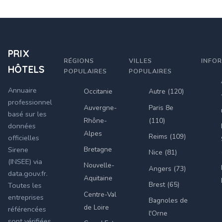
PRIX
RÉGIONS
VILLES
INFO
HÔTELS
POPULAIRES
POPULAIRES
Annuaire
Occitanie
Autre (120)
professionnel
Auvergne-
Paris 8e
basé sur les
Rhône-
(110)
données
Alpes
Reims (109)
officielles
Bretagne
Sirene
Nice (81)
(INSEE) via
Nouvelle-
Angers (73)
data.gouv.fr.
Aquitaine
Brest (65)
Toutes les
Centre-Val
entreprises
Bagnoles de
de Loire
référencées
l'Orne
sont vérifiées