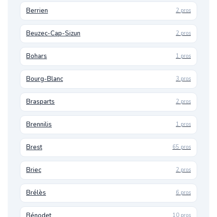
Berrien
2 pros
Beuzec-Cap-Sizun
2 pros
Bohars
1 pros
Bourg-Blanc
3 pros
Brasparts
2 pros
Brennilis
1 pros
Brest
65 pros
Briec
2 pros
Brélès
6 pros
Bénodet
10 pros