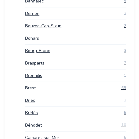
Bannalec
5
Berrien
2
Beuzec-Cap-Sizun
2
Bohars
1
Bourg-Blanc
3
Brasparts
2
Brennilis
1
Brest
65
Briec
2
Brélès
6
Bénodet
10
Camaret-sur-Mer
6