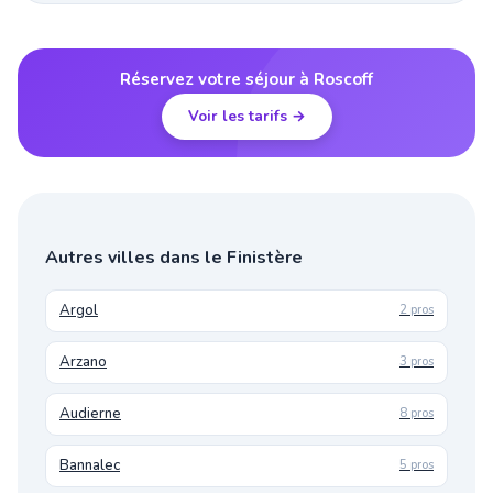
Réservez votre séjour à Roscoff
Voir les tarifs →
Autres villes dans le Finistère
Argol
2 pros
Arzano
3 pros
Audierne
8 pros
Bannalec
5 pros