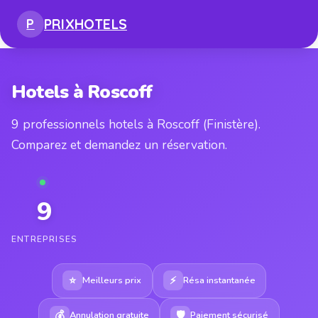
PRIX
HOTELS
P
Hotels à Roscoff
9 professionnels hotels à Roscoff (Finistère).
Comparez et demandez un réservation.
9
ENTREPRISES
⭐
⚡
Meilleurs prix
Résa instantanée
💰
🛡
Annulation gratuite
Paiement sécurisé