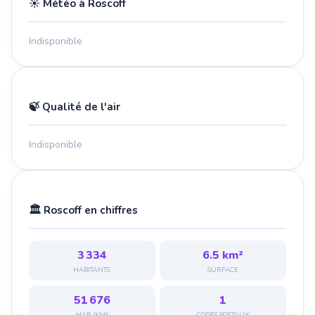
☀️ Météo à Roscoff
Indisponible
🍃 Qualité de l'air
Indisponible
🏛️ Roscoff en chiffres
3 334
6.5 km²
HABITANTS
SURFACE
51 676
1
HAB./KM²
CODES POSTAUX