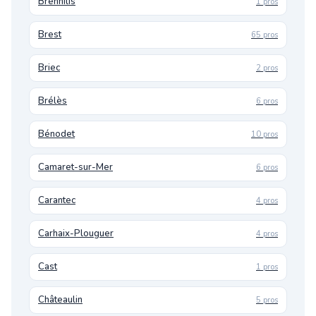
Brennilis
1 pros
Brest
65 pros
Briec
2 pros
Brélès
6 pros
Bénodet
10 pros
Camaret-sur-Mer
6 pros
Carantec
4 pros
Carhaix-Plouguer
4 pros
Cast
1 pros
Châteaulin
5 pros