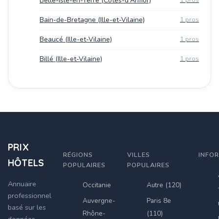
Belle-Isle-en-Terre (Côtes-d'Armor)
1 pros
Bain-de-Bretagne (Ille-et-Vilaine)
1 pros
Beaucé (Ille-et-Vilaine)
1 pros
Billé (Ille-et-Vilaine)
1 pros
PRIX
RÉGIONS
VILLES
INFO
HÔTELS
POPULAIRES
POPULAIRES
Annuaire
Occitanie
Autre (120)
professionnel
Auvergne-
Paris 8e
basé sur les
Rhône-
(110)
données