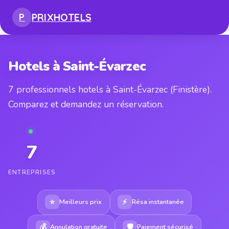
PRIX
HOTELS
P
Hotels à Saint-Évarzec
7 professionnels hotels à Saint-Évarzec (Finistère).
Comparez et demandez un réservation.
7
ENTREPRISES
⭐
⚡
Meilleurs prix
Résa instantanée
💰
🛡
Annulation gratuite
Paiement sécurisé