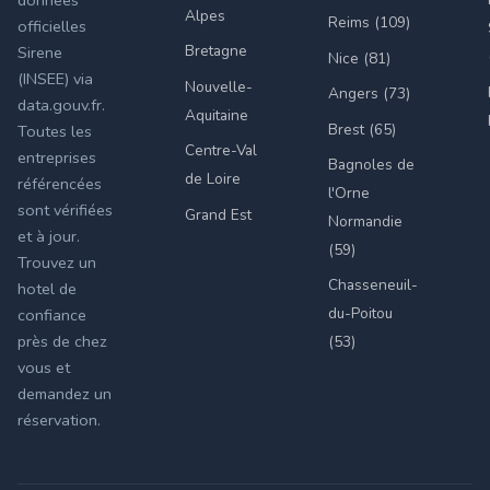
Alpes
Reims (109)
officielles
Bretagne
Sirene
Nice (81)
(INSEE) via
Nouvelle-
Angers (73)
data.gouv.fr.
Aquitaine
Brest (65)
Toutes les
Centre-Val
entreprises
Bagnoles de
de Loire
référencées
l'Orne
sont vérifiées
Grand Est
Normandie
et à jour.
(59)
Trouvez un
Chasseneuil-
hotel de
du-Poitou
confiance
près de chez
(53)
vous et
demandez un
réservation.