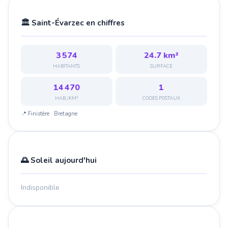
🏛️ Saint-Évarzec en chiffres
3 574
24.7 km²
HABITANTS
SURFACE
14 470
1
HAB./KM²
CODES POSTAUX
📍 Finistère · Bretagne
🌅 Soleil aujourd'hui
Indisponible