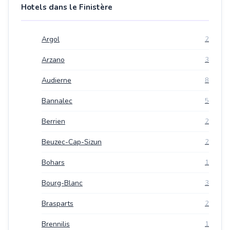
Hotels dans le Finistère
Argol
2
Arzano
3
Audierne
8
Bannalec
5
Berrien
2
Beuzec-Cap-Sizun
2
Bohars
1
Bourg-Blanc
3
Brasparts
2
Brennilis
1