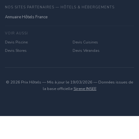
NOS SITES PARTENAIRES — HÔTELS & HÉBERGEMENTS
Annuaire Hôtels France
VOIR AUSSI
Devis Piscine
Devis Cuisines
Devis Stores
Devis Vérandas
© 2026 Prix Hôtels — Mis à jour le 19/03/2026 — Données issues de
la base officielle
Sirene INSEE