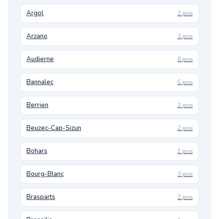
Argol
2 pros
Arzano
3 pros
Audierne
8 pros
Bannalec
5 pros
Berrien
2 pros
Beuzec-Cap-Sizun
2 pros
Bohars
1 pros
Bourg-Blanc
3 pros
Brasparts
2 pros