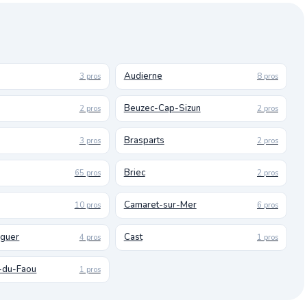
Audierne
3 pros
8 pros
Beuzec-Cap-Sizun
2 pros
2 pros
Brasparts
3 pros
2 pros
Briec
65 pros
2 pros
Camaret-sur-Mer
10 pros
6 pros
uguer
Cast
4 pros
1 pros
-du-Faou
1 pros