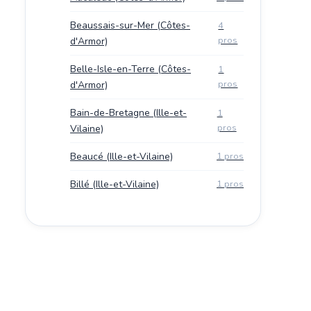
Beaussais-sur-Mer (Côtes-
4
pros
d'Armor)
Belle-Isle-en-Terre (Côtes-
1
pros
d'Armor)
Bain-de-Bretagne (Ille-et-
1
pros
Vilaine)
Beaucé (Ille-et-Vilaine)
1 pros
Billé (Ille-et-Vilaine)
1 pros