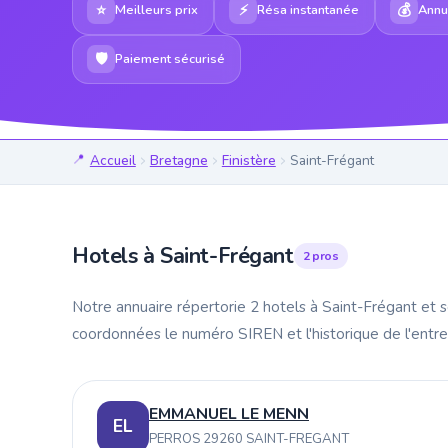
⭐
⚡
💰
Meilleurs prix
Résa instantanée
Annul
🛡
Paiement sécurisé
Accueil
Bretagne
Finistère
Saint-Frégant
Hotels à Saint-Frégant
2 pros
Notre annuaire répertorie 2 hotels à Saint-Frégant et s
coordonnées le numéro SIREN et l'historique de l'entr
EMMANUEL LE MENN
EL
PERROS 29260 SAINT-FREGANT