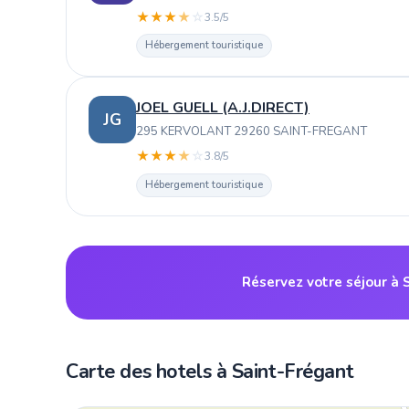
★
★
★
★
☆
3.5/5
Hébergement touristique
JOEL GUELL (A.J.DIRECT)
JG
295 KERVOLANT 29260 SAINT-FREGANT
★
★
★
★
☆
3.8/5
Hébergement touristique
Réservez votre séjour à 
Carte des hotels à Saint-Frégant