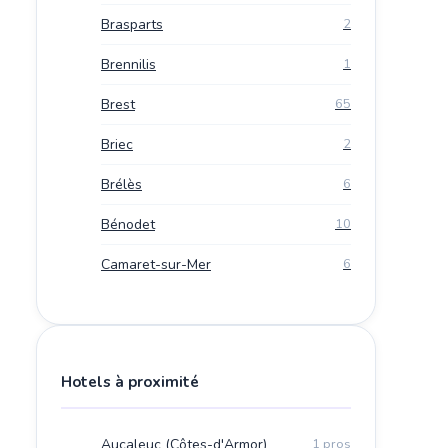
Brasparts
2
Brennilis
1
Brest
65
Briec
2
Brélès
6
Bénodet
10
Camaret-sur-Mer
6
Hotels à proximité
Aucaleuc (Côtes-d'Armor)
1 pros