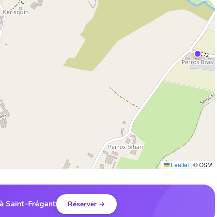
Leaflet
|
© OSM
 à Saint-Frégant
Réserver →