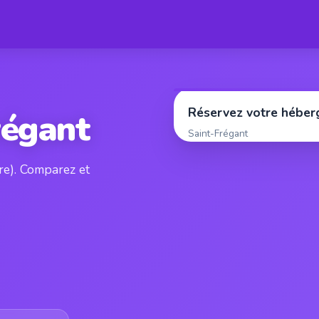
Réservez votre hébe
régant
Saint-Frégant
ère). Comparez et