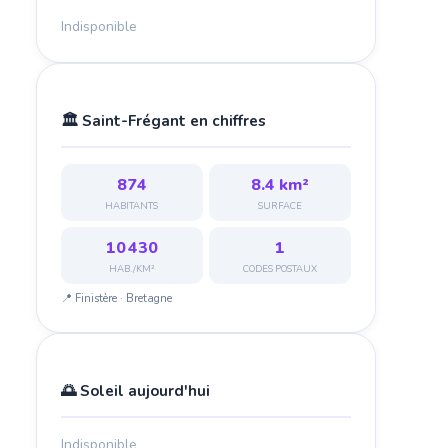
Indisponible
🏛️ Saint-Frégant en chiffres
874
8.4 km²
HABITANTS
SURFACE
10 430
1
HAB./KM²
CODES POSTAUX
📍 Finistère · Bretagne
🌅 Soleil aujourd'hui
Indisponible