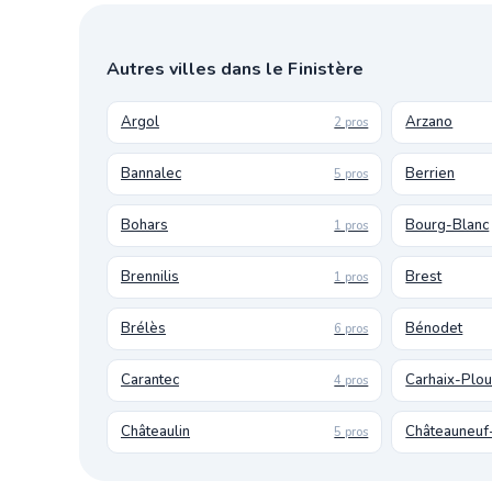
Autres villes dans le Finistère
Argol
Arzano
2 pros
Bannalec
Berrien
5 pros
Bohars
Bourg-Blanc
1 pros
Brennilis
Brest
1 pros
Brélès
Bénodet
6 pros
Carantec
Carhaix-Plo
4 pros
Châteaulin
Châteauneuf
5 pros