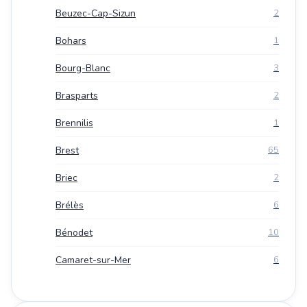
Beuzec-Cap-Sizun
2
Bohars
1
Bourg-Blanc
3
Brasparts
2
Brennilis
1
Brest
65
Briec
2
Brélès
6
Bénodet
10
Camaret-sur-Mer
6