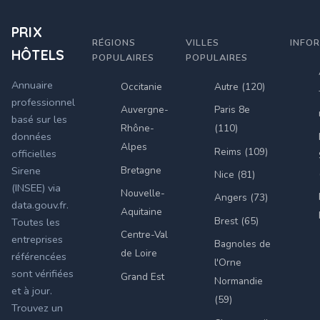
PRIX
RÉGIONS
VILLES
INFO
HÔTELS
POPULAIRES
POPULAIRES
Annuaire
Occitanie
Autre (120)
professionnel
Auvergne-
Paris 8e
basé sur les
Rhône-
(110)
données
Alpes
Reims (109)
officielles
Bretagne
Sirene
Nice (81)
(INSEE) via
Nouvelle-
Angers (73)
data.gouv.fr.
Aquitaine
Brest (65)
Toutes les
Centre-Val
entreprises
Bagnoles de
de Loire
référencées
l'Orne
sont vérifiées
Grand Est
Normandie
et à jour.
(59)
Trouvez un