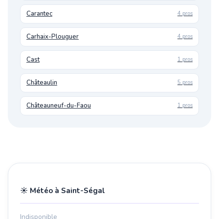
Carantec
4 pros
Carhaix-Plouguer
4 pros
Cast
1 pros
Châteaulin
5 pros
Châteauneuf-du-Faou
1 pros
☀️ Météo à Saint-Ségal
Indisponible