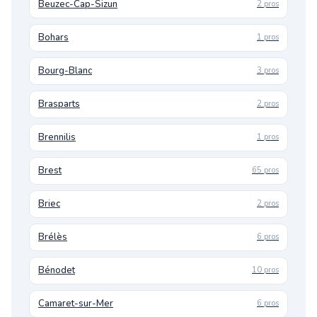
Beuzec-Cap-Sizun
2 pros
Bohars
1 pros
Bourg-Blanc
3 pros
Brasparts
2 pros
Brennilis
1 pros
Brest
65 pros
Briec
2 pros
Brélès
6 pros
Bénodet
10 pros
Camaret-sur-Mer
6 pros