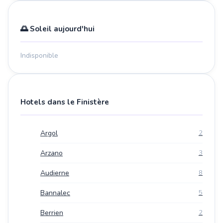
🌅 Soleil aujourd'hui
Indisponible
Hotels dans le Finistère
Argol
2
Arzano
3
Audierne
8
Bannalec
5
Berrien
2