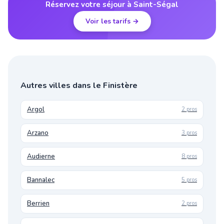
Réservez votre séjour à Saint-Ségal
Voir les tarifs →
Autres villes dans le Finistère
Argol
2 pros
Arzano
3 pros
Audierne
8 pros
Bannalec
5 pros
Berrien
2 pros