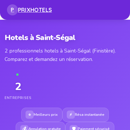
PRIX
HOTELS
P
Hotels à Saint-Ségal
2 professionnels hotels à Saint-Ségal (Finistère).
Comparez et demandez un réservation.
2
ENTREPRISES
⭐
⚡
Meilleurs prix
Résa instantanée
💰
🛡
Annulation gratuite
Paiement sécurisé