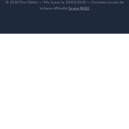
© 2026 Prix Hôtels — Mis à jour le 19/03/2026 — Données issues de
la base officielle
Sirene INSEE