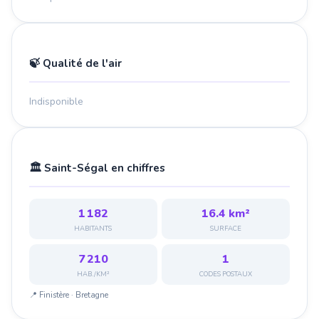
🍃 Qualité de l'air
Indisponible
🏛️ Saint-Ségal en chiffres
1 182
16.4 km²
HABITANTS
SURFACE
7 210
1
HAB./KM²
CODES POSTAUX
📍 Finistère · Bretagne