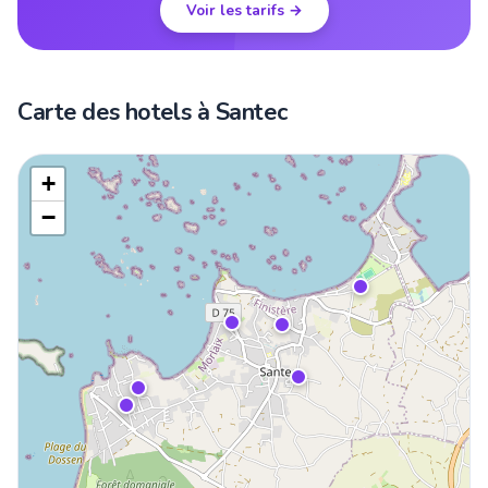
Voir les tarifs →
Carte des hotels à Santec
+
−