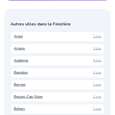
Autres villes dans le Finistère
Argol
2 pros
Arzano
3 pros
Audierne
8 pros
Bannalec
5 pros
Berrien
2 pros
Beuzec-Cap-Sizun
2 pros
Bohars
1 pros