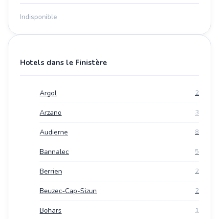
Indisponible
Hotels dans le Finistère
Argol
2
Arzano
3
Audierne
8
Bannalec
5
Berrien
2
Beuzec-Cap-Sizun
2
Bohars
1