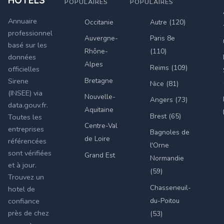
POPULAIRES
POPULAIRES
Annuaire
Occitanie
Autre (120)
professionnel
Auvergne-
Paris 8e
basé sur les
Rhône-
(110)
données
Alpes
Reims (109)
officielles
Bretagne
Sirene
Nice (81)
(INSEE) via
Nouvelle-
Angers (73)
data.gouv.fr.
Aquitaine
Brest (65)
Toutes les
Centre-Val
entreprises
Bagnoles de
de Loire
référencées
l'Orne
sont vérifiées
Grand Est
Normandie
et à jour.
(59)
Trouvez un
Chasseneuil-
hotel de
du-Poitou
confiance
près de chez
(53)