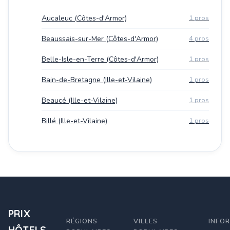
Aucaleuc (Côtes-d'Armor)
1 pros
Beaussais-sur-Mer (Côtes-d'Armor)
4 pros
Belle-Isle-en-Terre (Côtes-d'Armor)
1 pros
Bain-de-Bretagne (Ille-et-Vilaine)
1 pros
Beaucé (Ille-et-Vilaine)
1 pros
Billé (Ille-et-Vilaine)
1 pros
PRIX
RÉGIONS
VILLES
INFO
HÔTELS