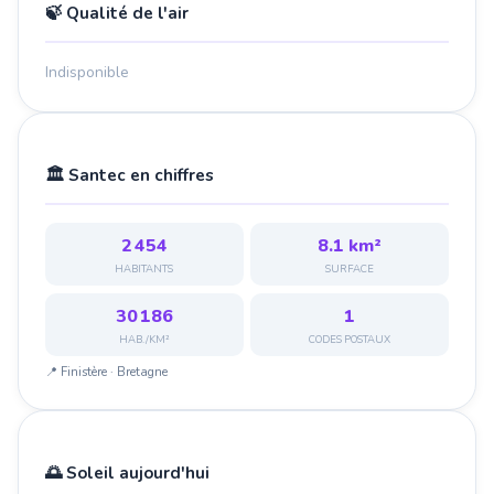
🍃 Qualité de l'air
Indisponible
🏛️ Santec en chiffres
2 454
8.1 km²
HABITANTS
SURFACE
30 186
1
HAB./KM²
CODES POSTAUX
📍 Finistère · Bretagne
🌅 Soleil aujourd'hui