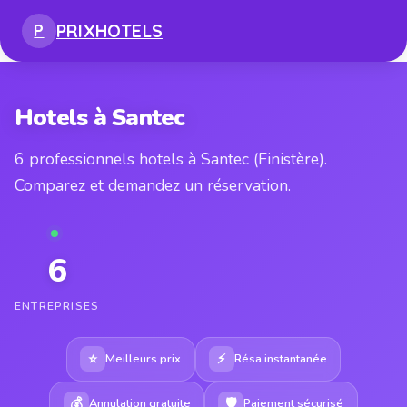
PRIX
HOTELS
P
Hotels à Santec
6 professionnels hotels à Santec (Finistère).
Comparez et demandez un réservation.
6
ENTREPRISES
⭐
⚡
Meilleurs prix
Résa instantanée
💰
🛡
Annulation gratuite
Paiement sécurisé