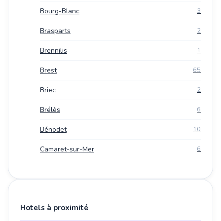
Bourg-Blanc
3
Brasparts
2
Brennilis
1
Brest
65
Briec
2
Brélès
6
Bénodet
10
Camaret-sur-Mer
6
Hotels à proximité