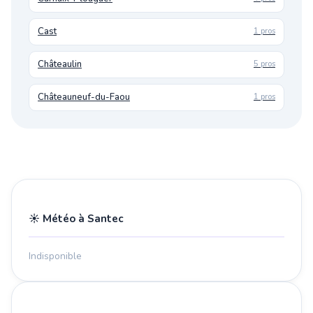
Cast
1 pros
Châteaulin
5 pros
Châteauneuf-du-Faou
1 pros
☀️ Météo à Santec
Indisponible