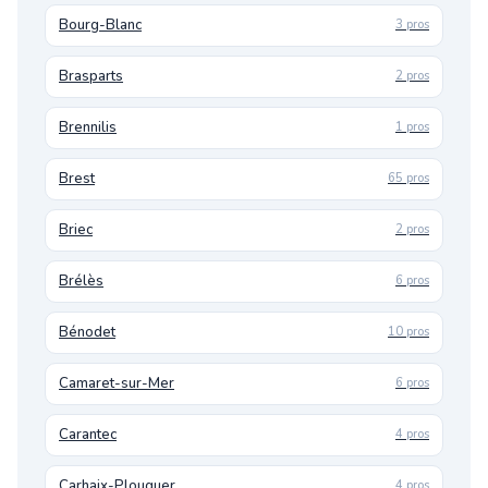
Bourg-Blanc
3 pros
Brasparts
2 pros
Brennilis
1 pros
Brest
65 pros
Briec
2 pros
Brélès
6 pros
Bénodet
10 pros
Camaret-sur-Mer
6 pros
Carantec
4 pros
Carhaix-Plouguer
4 pros