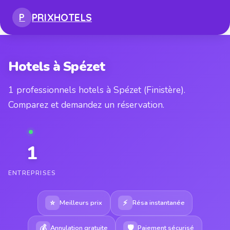
PRIX
HOTELS
P
Hotels à Spézet
1 professionnels hotels à Spézet (Finistère).
Comparez et demandez un réservation.
1
ENTREPRISES
⭐
⚡
Meilleurs prix
Résa instantanée
💰
🛡
Annulation gratuite
Paiement sécurisé