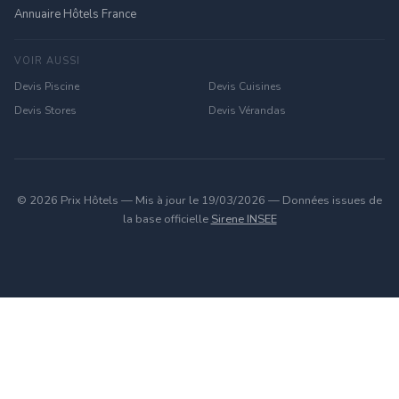
Annuaire Hôtels France
VOIR AUSSI
Devis Piscine
Devis Cuisines
Devis Stores
Devis Vérandas
© 2026 Prix Hôtels — Mis à jour le 19/03/2026 — Données issues de
la base officielle
Sirene INSEE