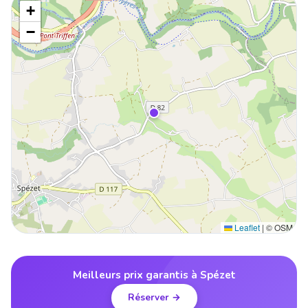
+
−
Leaflet
|
© OSM
Meilleurs prix garantis à Spézet
Réserver →