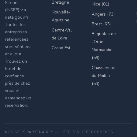
Bretagne
Sirene
Nice (81)
(INSEE) via
Nouvelle-
Angers (73)
data.gouv.fr.
Aquitaine
Brest (65)
Toutes les
Centre-Val
entreprises
Bagnoles de
de Loire
référencées
l'Orne
sont vérifiées
Grand Est
Normandie
et à jour.
(59)
Trouvez un
Chasseneuil-
hotel de
du-Poitou
confiance
près de chez
(53)
vous et
demandez un
réservation.
NOS SITES PARTENAIRES — HÔTELS & HÉBERGEMENTS