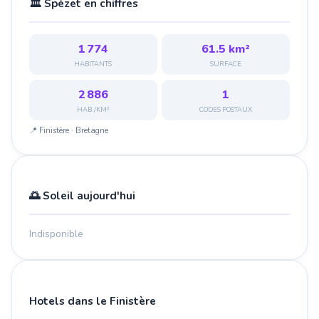
🏛️ Spézet en chiffres
1 774
61.5 km²
HABITANTS
SURFACE
2 886
1
HAB./KM²
CODES POSTAUX
📍 Finistère · Bretagne
🌅 Soleil aujourd'hui
Indisponible
Hotels dans le Finistère