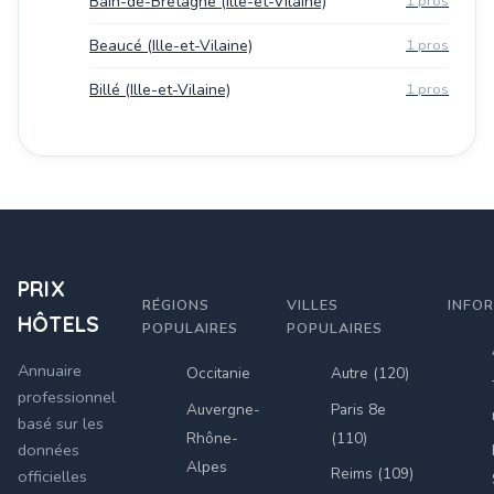
Bain-de-Bretagne (Ille-et-Vilaine)
1 pros
Beaucé (Ille-et-Vilaine)
1 pros
Billé (Ille-et-Vilaine)
1 pros
PRIX
RÉGIONS
VILLES
INFO
HÔTELS
POPULAIRES
POPULAIRES
Annuaire
Occitanie
Autre (120)
professionnel
Auvergne-
Paris 8e
basé sur les
Rhône-
(110)
données
Alpes
Reims (109)
officielles