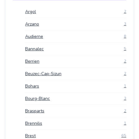
Argol
2
Arzano
3
Audierne
8
Bannalec
5
Berrien
2
Beuzec-Cap-Sizun
2
Bohars
1
Bourg-Blanc
3
Brasparts
2
Brennilis
1
Brest
65