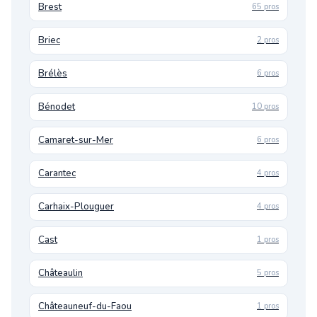
Brest
65 pros
Briec
2 pros
Brélès
6 pros
Bénodet
10 pros
Camaret-sur-Mer
6 pros
Carantec
4 pros
Carhaix-Plouguer
4 pros
Cast
1 pros
Châteaulin
5 pros
Châteauneuf-du-Faou
1 pros