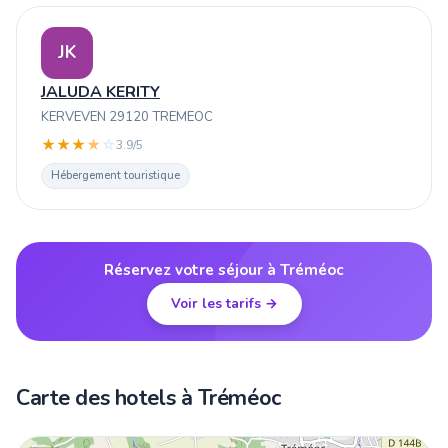
JK
JALUDA KERITY
KERVEVEN 29120 TREMEOC
★
★
★
★
☆
3.9/5
Hébergement touristique
Réservez votre séjour à Tréméoc
Voir les tarifs →
Carte des hotels à Tréméoc