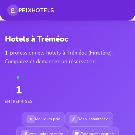
PRIX
HOTELS
P
Hotels à Tréméoc
1 professionnels hotels à Tréméoc (Finistère).
Comparez et demandez un réservation.
1
ENTREPRISES
⭐
⚡
Meilleurs prix
Résa instantanée
💰
🛡
Annulation gratuite
Paiement sécurisé