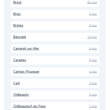
Brest
65 pros
Briec
2 pros
Brélès
6 pros
Bénodet
10 pros
Camaret-sur-Mer
6 pros
Carantec
4 pros
Carhaix-Plouguer
4 pros
Cast
1 pros
Châteaulin
5 pros
Châteauneuf-du-Faou
1 pros