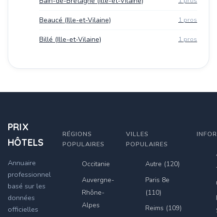
Bain-de-Bretagne (Ille-et-Vilaine)
1 pros
Beaucé (Ille-et-Vilaine)
1 pros
Billé (Ille-et-Vilaine)
1 pros
PRIX
RÉGIONS
VILLES
INFO
HÔTELS
POPULAIRES
POPULAIRES
Annuaire
Occitanie
Autre (120)
professionnel
Auvergne-
Paris 8e
basé sur les
Rhône-
(110)
données
Alpes
Reims (109)
officielles