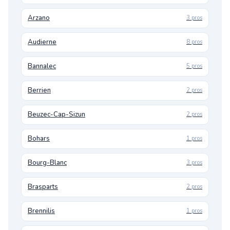
Arzano
3 pros
Audierne
8 pros
Bannalec
5 pros
Berrien
2 pros
Beuzec-Cap-Sizun
2 pros
Bohars
1 pros
Bourg-Blanc
3 pros
Brasparts
2 pros
Brennilis
1 pros