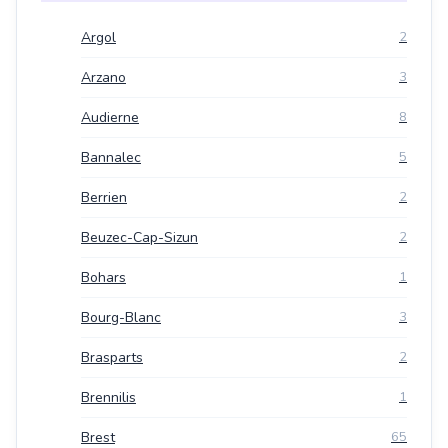
Argol
2
Arzano
3
Audierne
8
Bannalec
5
Berrien
2
Beuzec-Cap-Sizun
2
Bohars
1
Bourg-Blanc
3
Brasparts
2
Brennilis
1
Brest
65