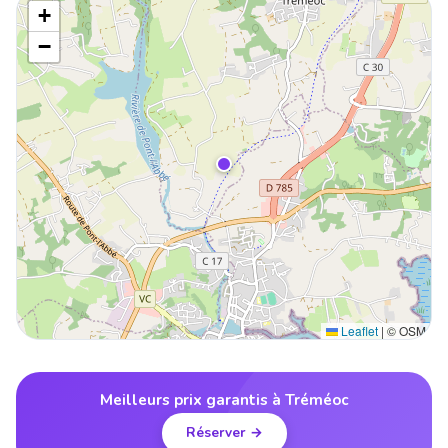
+
−
Leaflet
|
© OSM
Meilleurs prix garantis à Tréméoc
Réserver →