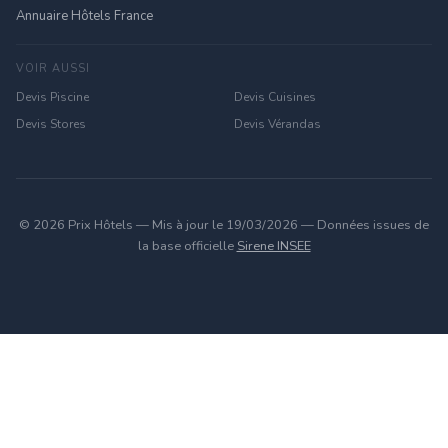
Annuaire Hôtels France
VOIR AUSSI
Devis Piscine
Devis Cuisines
Devis Stores
Devis Vérandas
© 2026 Prix Hôtels — Mis à jour le 19/03/2026 — Données issues de
la base officielle
Sirene INSEE