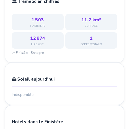
🏛️ Tréméoc en chiffres
1 503
11.7 km²
HABITANTS
SURFACE
12 874
1
HAB./KM²
CODES POSTAUX
📍 Finistère · Bretagne
🌅 Soleil aujourd'hui
Indisponible
Hotels dans le Finistère