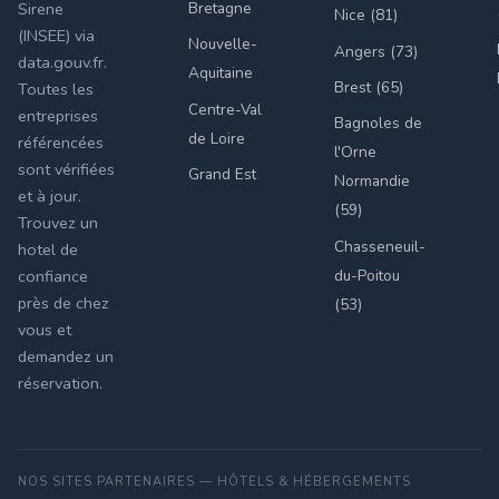
Bretagne
Sirene
Nice (81)
(INSEE) via
Nouvelle-
Angers (73)
data.gouv.fr.
Aquitaine
Brest (65)
Toutes les
Centre-Val
entreprises
Bagnoles de
de Loire
référencées
l'Orne
sont vérifiées
Grand Est
Normandie
et à jour.
(59)
Trouvez un
Chasseneuil-
hotel de
du-Poitou
confiance
près de chez
(53)
vous et
demandez un
réservation.
NOS SITES PARTENAIRES — HÔTELS & HÉBERGEMENTS