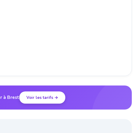
r à Brest
Voir les tarifs →