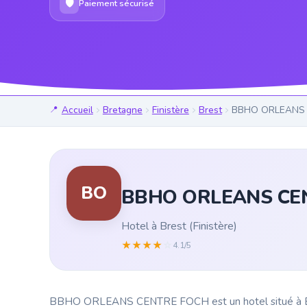
🛡
Paiement sécurisé
Accueil
Bretagne
Finistère
Brest
BBHO ORLEANS
BO
BBHO ORLEANS CE
Hotel à Brest (Finistère)
★
★
★
★
☆
4.1/5
BBHO ORLEANS CENTRE FOCH est un hotel situé à Brest (