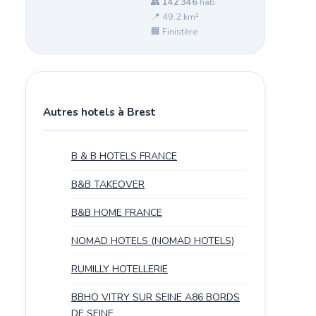
👥
142 346
hab.
📍 49.2 km²
🏢 Finistère
Autres hotels à Brest
B & B HOTELS FRANCE
B&B TAKEOVER
B&B HOME FRANCE
NOMAD HOTELS (NOMAD HOTELS)
RUMILLY HOTELLERIE
BBHO VITRY SUR SEINE A86 BORDS
DE SEINE