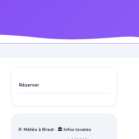
Réserver
☀️ Météo à Brest · 🏛️ Infos locales