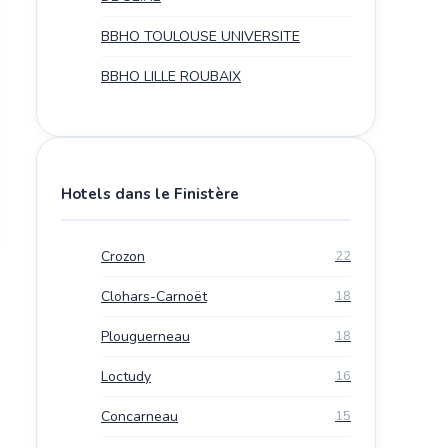
BBHO TOULOUSE UNIVERSITE
BBHO LILLE ROUBAIX
Hotels dans le Finistère
Crozon
22
Clohars-Carnoët
18
Plouguerneau
18
Loctudy
16
Concarneau
15