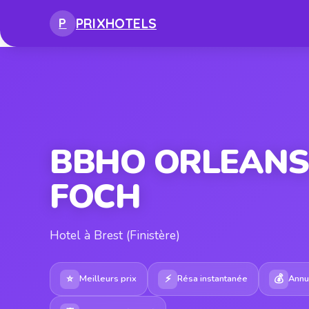
PRIX
HOTELS
P
BBHO ORLEANS
FOCH
Hotel à Brest (Finistère)
⭐
⚡
💰
Meilleurs prix
Résa instantanée
Annul