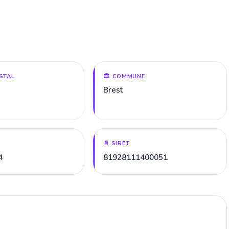
STAL
🏛️ COMMUNE
Brest
📄 SIRET
4
81928111400051