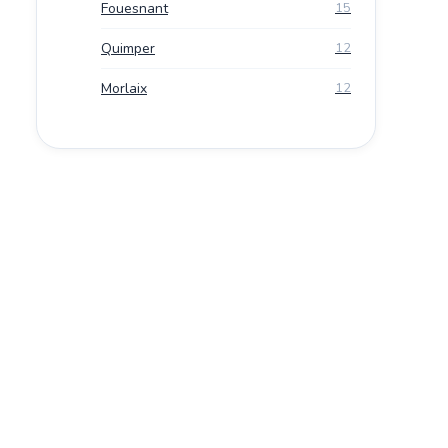
Fouesnant
15
Quimper
12
Morlaix
12