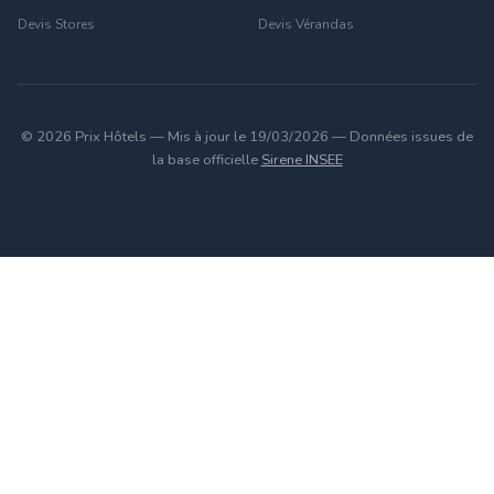
Devis Stores
Devis Vérandas
© 2026 Prix Hôtels — Mis à jour le 19/03/2026 — Données issues de
la base officielle
Sirene INSEE