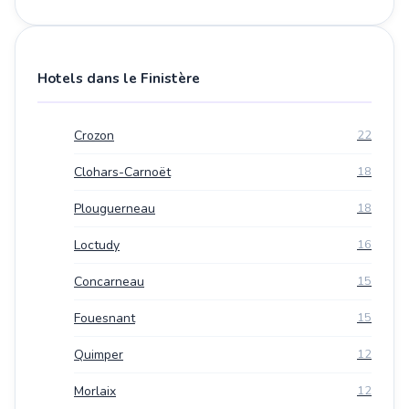
Hotels dans le Finistère
Crozon
22
Clohars-Carnoët
18
Plouguerneau
18
Loctudy
16
Concarneau
15
Fouesnant
15
Quimper
12
Morlaix
12