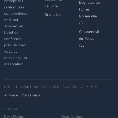
entreprises
Bagnoles de
de Loire
référencées
l'Orne
sont vérifiées
Grand Est
Normandie
et à jour.
(59)
Trouvez un
Chasseneuil-
hotel de
du-Poitou
confiance
près de chez
(53)
vous et
demandez un
réservation.
NOS SITES PARTENAIRES — HÔTELS & HÉBERGEMENTS
Annuaire Hôtels France
VOIR AUSSI
Devis Piscine
Devis Cuisines