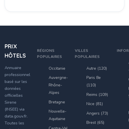
PRIX
RÉGIONS
VILLES
INFO
HÔTELS
POPULAIRES
POPULAIRES
Annuaire
Occitanie
Autre (120)
professionnel
Auvergne-
Paris 8e
basé sur les
Rhône-
(110)
données
Alpes
Reims (109)
officielles
Bretagne
Sirene
Nice (81)
(INSEE) via
Nouvelle-
Angers (73)
data.gouv.fr.
Aquitaine
Brest (65)
Toutes les
Centre-Val