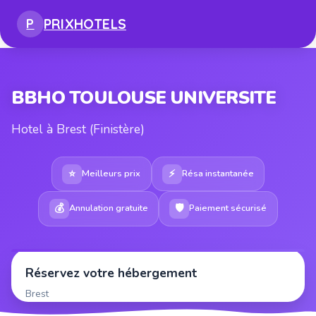
PRIX
HOTELS
P
BBHO TOULOUSE UNIVERSITE
Hotel à Brest (Finistère)
⭐
⚡
Meilleurs prix
Résa instantanée
💰
🛡
Annulation gratuite
Paiement sécurisé
Réservez votre hébergement
Brest