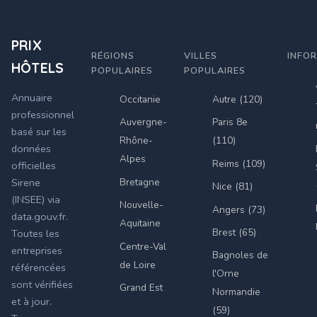
PRIX
RÉGIONS
VILLES
INFO
HÔTELS
POPULAIRES
POPULAIRES
Annuaire
Occitanie
Autre (120)
professionnel
Auvergne-
Paris 8e
basé sur les
Rhône-
(110)
données
Alpes
Reims (109)
officielles
Bretagne
Sirene
Nice (81)
(INSEE) via
Nouvelle-
Angers (73)
data.gouv.fr.
Aquitaine
Brest (65)
Toutes les
Centre-Val
entreprises
Bagnoles de
de Loire
référencées
l'Orne
sont vérifiées
Grand Est
Normandie
et à jour.
(59)