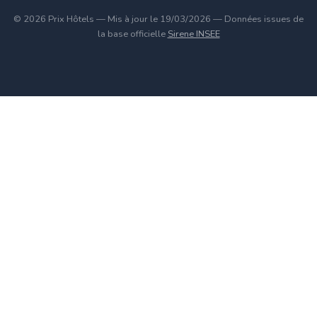
© 2026 Prix Hôtels — Mis à jour le 19/03/2026 — Données issues de
la base officielle
Sirene INSEE