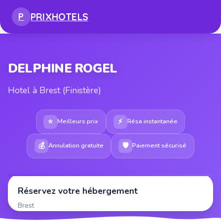
PRIX
HOTELS
P
DELPHINE ROGEL
Hotel à Brest (Finistère)
⭐
⚡
Meilleurs prix
Résa instantanée
💰
🛡
Annulation gratuite
Paiement sécurisé
Réservez votre hébergement
Brest