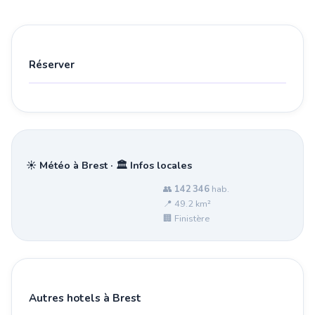
Réserver
☀️ Météo à Brest · 🏛️ Infos locales
👥
142 346
hab.
📍 49.2 km²
🏢 Finistère
Autres hotels à Brest