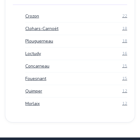
Crozon
22
Clohars-Carnoët
18
Plouguerneau
18
Loctudy
16
Concarneau
15
Fouesnant
15
Quimper
12
Morlaix
12