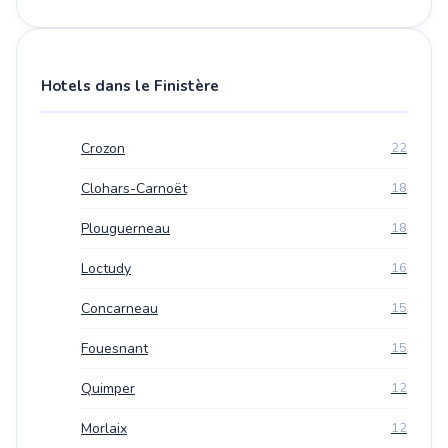
Hotels dans le Finistère
Crozon
22
Clohars-Carnoët
18
Plouguerneau
18
Loctudy
16
Concarneau
15
Fouesnant
15
Quimper
12
Morlaix
12