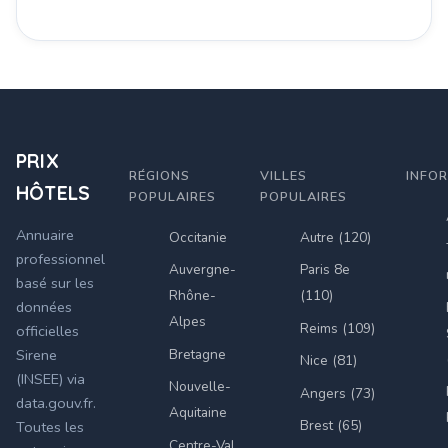
PRIX
RÉGIONS
VILLES
INFO
HÔTELS
POPULAIRES
POPULAIRES
Annuaire
Occitanie
Autre (120)
professionnel
Auvergne-
Paris 8e
basé sur les
Rhône-
(110)
données
Alpes
Reims (109)
officielles
Bretagne
Sirene
Nice (81)
(INSEE) via
Nouvelle-
Angers (73)
data.gouv.fr.
Aquitaine
Brest (65)
Toutes les
Centre-Val