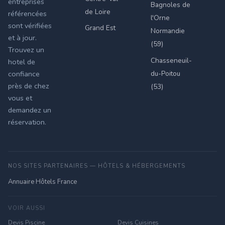
entreprises
Bagnoles de
de Loire
référencées
l'Orne
sont vérifiées
Grand Est
Normandie
et à jour.
(59)
Trouvez un
Chasseneuil-
hotel de
du-Poitou
confiance
près de chez
(53)
vous et
demandez un
réservation.
NOS SITES PARTENAIRES — HÔTELS & HÉBERGEMENTS
Annuaire Hôtels France
VOIR AUSSI
Devis Piscine
Devis Cuisines