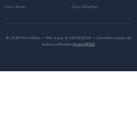
Devis Stores
Devis Vérandas
© 2026 Prix Hôtels — Mis à jour le 19/03/2026 — Données issues de
la base officielle
Sirene INSEE