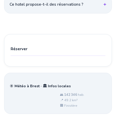
Ce hotel propose-t-il des réservations ?
Réserver
☀️ Météo à Brest · 🏛️ Infos locales
👥
142 346
hab.
📍 49.2 km²
🏢 Finistère