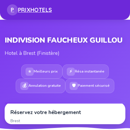
PRIX
HOTELS
P
INDIVISION FAUCHEUX GUILLOU
Hotel à Brest (Finistère)
⭐
⚡
Meilleurs prix
Résa instantanée
💰
🛡
Annulation gratuite
Paiement sécurisé
Réservez votre hébergement
Brest