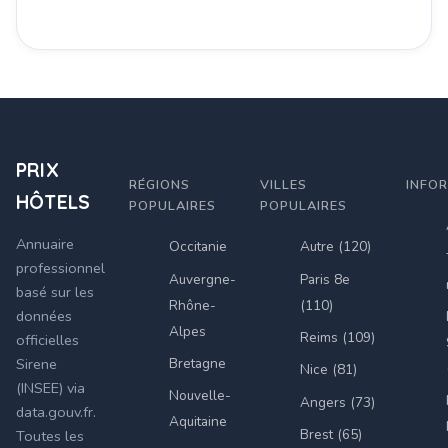
PRIX
RÉGIONS
VILLES
INFO
HÔTELS
POPULAIRES
POPULAIRES
Annuaire
Occitanie
Autre (120)
professionnel
Auvergne-
Paris 8e
basé sur les
Rhône-
(110)
données
Alpes
Reims (109)
officielles
Bretagne
Sirene
Nice (81)
(INSEE) via
Nouvelle-
Angers (73)
data.gouv.fr.
Aquitaine
Brest (65)
Toutes les