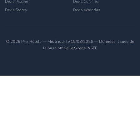
Devis Piscine
Devis Cuisines
Devis Stores
Devis Vérandas
© 2026 Prix Hôtels — Mis à jour le 19/03/2026 — Données issues de
la base officielle
Sirene INSEE