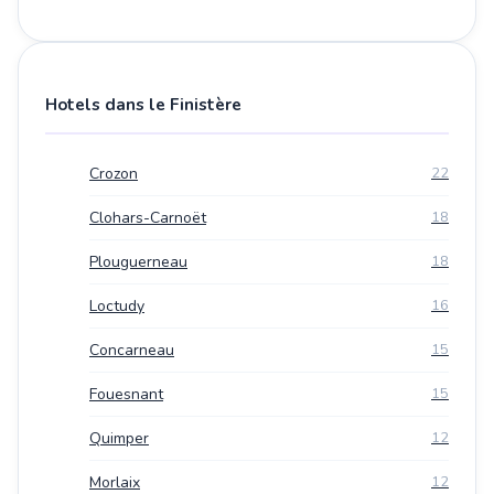
Hotels dans le Finistère
Crozon
22
Clohars-Carnoët
18
Plouguerneau
18
Loctudy
16
Concarneau
15
Fouesnant
15
Quimper
12
Morlaix
12