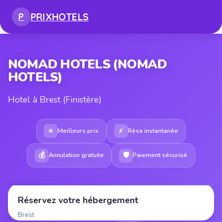
PRIX
HOTELS
P
NOMAD HOTELS (NOMAD
HOTELS)
Hotel à Brest (Finistère)
⭐
⚡
Meilleurs prix
Résa instantanée
💰
🛡
Annulation gratuite
Paiement sécurisé
Réservez votre hébergement
Brest