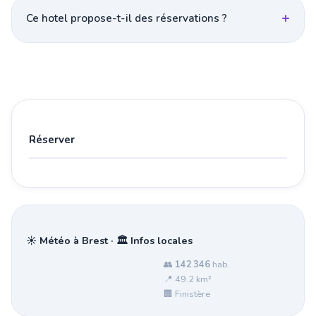
Ce hotel propose-t-il des réservations ?
Réserver
☀️ Météo à Brest · 🏛️ Infos locales
👥
142 346
hab.
📍 49.2 km²
🏢 Finistère