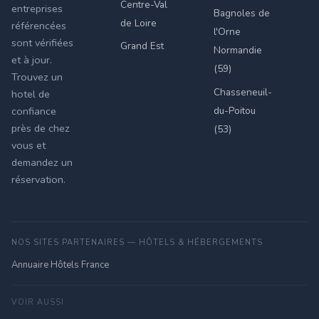
Centre-Val
entreprises
Bagnoles de
de Loire
référencées
l'Orne
sont vérifiées
Grand Est
Normandie
et à jour.
(59)
Trouvez un
Chasseneuil-
hotel de
du-Poitou
confiance
près de chez
(53)
vous et
demandez un
réservation.
NOS SITES PARTENAIRES — HÔTELS & HÉBERGEMENTS
Annuaire Hôtels France
VOIR AUSSI