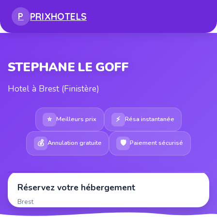
PRIX
HOTELS
P
STEPHANE LE GOFF
Hotel à Brest (Finistère)
⭐
⚡
Meilleurs prix
Résa instantanée
💰
🛡
Annulation gratuite
Paiement sécurisé
Réservez votre hébergement
Brest