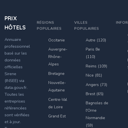
PRIX
RÉGIONS
VILLES
INFO
HÔTELS
POPULAIRES
POPULAIRES
Annuaire
Occitanie
Autre (120)
professionnel
Auvergne-
Paris 8e
basé sur les
Rhône-
(110)
données
Alpes
Reims (109)
officielles
Bretagne
Sirene
Nice (81)
(INSEE) via
Nouvelle-
Angers (73)
data.gouv.fr.
Aquitaine
Brest (65)
Toutes les
Centre-Val
entreprises
Bagnoles de
de Loire
référencées
l'Orne
sont vérifiées
Grand Est
Normandie
et à jour.
(59)