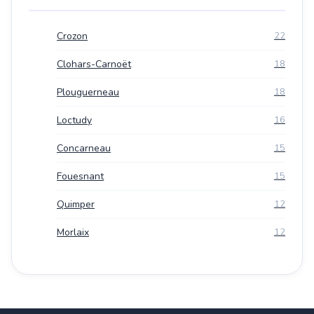
Crozon
22
Clohars-Carnoët
18
Plouguerneau
18
Loctudy
16
Concarneau
15
Fouesnant
15
Quimper
12
Morlaix
12