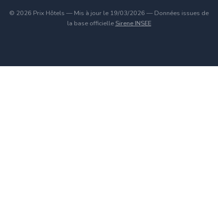
© 2026 Prix Hôtels — Mis à jour le 19/03/2026 — Données issues de
la base officielle
Sirene INSEE