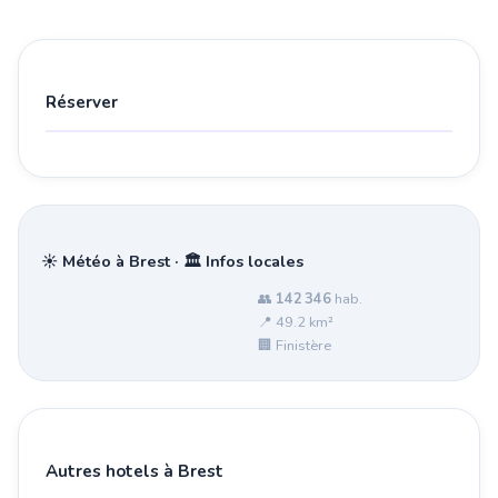
Réserver
☀️ Météo à Brest · 🏛️ Infos locales
👥
142 346
hab.
📍 49.2 km²
🏢 Finistère
Autres hotels à Brest