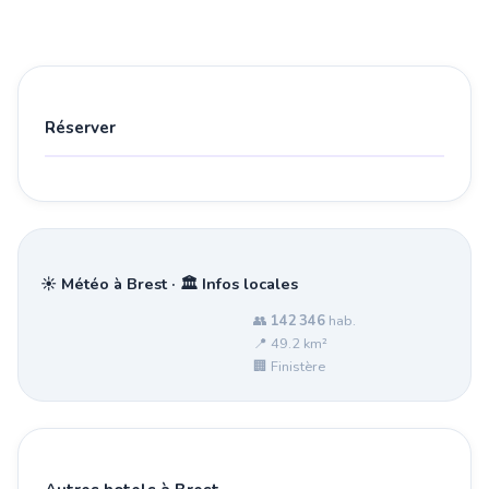
Réserver
☀️ Météo à Brest · 🏛️ Infos locales
👥
142 346
hab.
📍 49.2 km²
🏢 Finistère