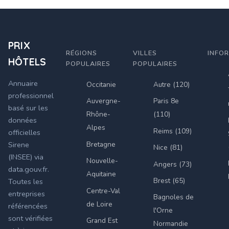
PRIX
RÉGIONS
VILLES
INFO
HÔTELS
POPULAIRES
POPULAIRES
Annuaire
Occitanie
Autre (120)
professionnel
Auvergne-
Paris 8e
basé sur les
Rhône-
(110)
données
Alpes
Reims (109)
officielles
Bretagne
Sirene
Nice (81)
(INSEE) via
Nouvelle-
Angers (73)
data.gouv.fr.
Aquitaine
Brest (65)
Toutes les
Centre-Val
entreprises
Bagnoles de
de Loire
référencées
l'Orne
sont vérifiées
Grand Est
Normandie