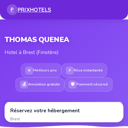
PRIX
HOTELS
P
THOMAS QUENEA
Hotel à Brest (Finistère)
⭐
⚡
Meilleurs prix
Résa instantanée
💰
🛡
Annulation gratuite
Paiement sécurisé
Réservez votre hébergement
Brest