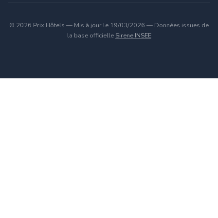
© 2026 Prix Hôtels — Mis à jour le 19/03/2026 — Données issues de
la base officielle
Sirene INSEE