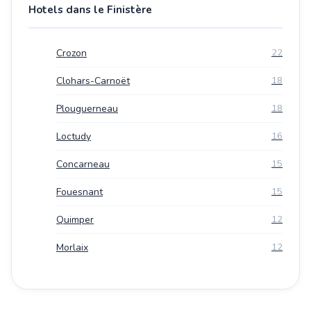
Hotels dans le Finistère
Crozon
22
Clohars-Carnoët
18
Plouguerneau
18
Loctudy
16
Concarneau
15
Fouesnant
15
Quimper
12
Morlaix
12